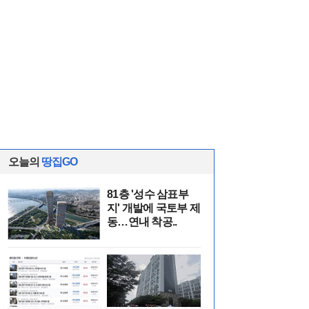
오늘의
땅집GO
81층 '성수 삼표부
지' 개발에 국토부 제
동…연내 착공..