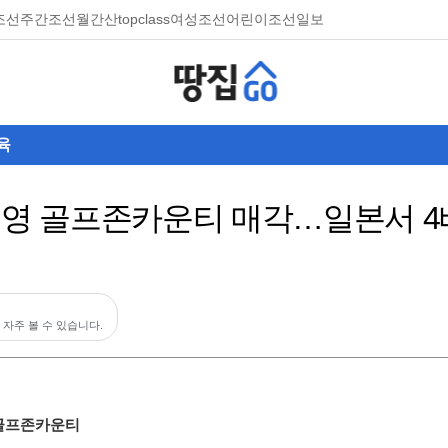
조선
주간조선
월간산
topclass
여성조선
어린이조선일보
육
운영 골프존카운티 매각…일본서 4배
 자주 볼 수 있습니다.
 골프존카운티