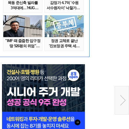
목동 준신축 빌라를
감정가 4.7억 '수원
3억대에…'HUG
서수원자이' 낙찰가는?
말소확약' 서울 빌..
땅집고옥..
"IMF 때 줍줍한 압구정
정권 교체로 끝난
땅 526평의 위엄"
'진보정권 주택 세금
이수만, 100..
폭탄'