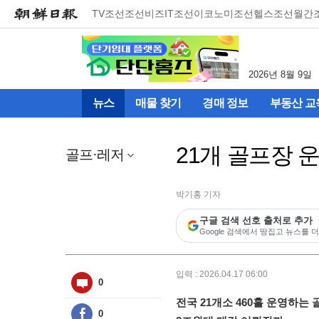
메
TV조선
조선비즈
IT조선
이코노미조선
헬스조선
월간
뉴
건
너
뛰
2026년 8월 9일
기
(컨
뉴스
매물 찾기
경매 정보
부동산 교
텐
츠
영
21개 골프장 
역
골프·레저
으
로
바
박기홍 기자
로
구글 검색 선호 출처로 추가
이
Google 검색에서 땅집고 뉴스를 더
동)
입력 : 2026.04.17 06:00
0
전국 21개소 460홀 운영하는
0