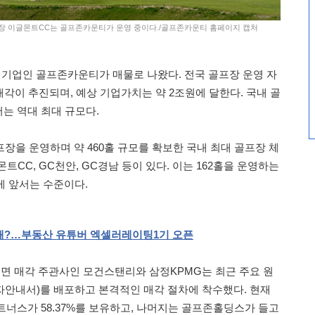
골프장 이글몬트CC는 골프존카운티가 운영 중이다./골프존카운티 홈페이지 캡처
 기업인 골프존카운티가 매물로 나왔다. 전국 골프장 운영 자
 매각이 추진되며, 예상 기업가치는 약 2조원에 달한다. 국내 골
서는 역대 최대 규모다.
장을 운영하며 약 460홀 규모를 확보한 국내 최대 골프장 체
트CC, GC천안, GC경남 등이 있다. 이는 162홀을 운영하는
크게 앞서는 수준이다.
해
?
…부동산
유튜버
엑셀러레이팅
1
기
오픈
따르면 매각 주관사인 모건스탠리와 삼정KPMG는 최근 주요 원
안내서)를 배포하고 본격적인 매각 절차에 착수했다. 현재
트너스가 58.37%를 보유하고, 나머지는 골프존홀딩스가 들고