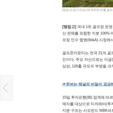
[땅집고] 경기 안성시에 위치한 27홀 
[땅집고]
국내 1위 골프장 운영
산 전체를 포함한 지분 100%
프장 인수·합병(M&A) 시장에
골프존카운티는 전국 21개 골프
인이다. 주요 자산으로는 이글몬
삼성, 126홀 규모의 부영을 
☞
돈버는
채널의
비밀이
궁금
15일 투자은행(IB) 업계에 
매자를 대상으로 티저레터(투자
지분 구조는 사모펀드 MBK파