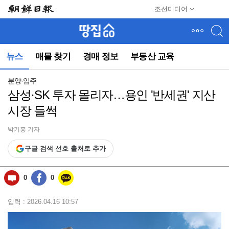
메
조선미디어
뉴
건
너
뛰
뉴스
매물 찾기
경매 정보
부동산 교육
기
(컨
텐
분양·입주
츠
삼성·SK 투자 몰리자…용인 '반세권' 지산
영
시장 들썩
역
으
로
박기홍 기자
바
구글 검색 선호 출처로 추가
로
이
동)
0
0
입력 : 2026.04.16 10:57