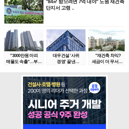
"84㎡ 받으려면 7억 내야" 노원 재건축
단지서 고령 ..
"3000만원 마피
대우건설 '사위
"재건축 차익?
매물도 속출"…부산
경영' 끝낸
세금이 더 무서워"
대단지서도 잔금..
이유?…'정통
강남서 호가 수억 ..
대우맨' 사..