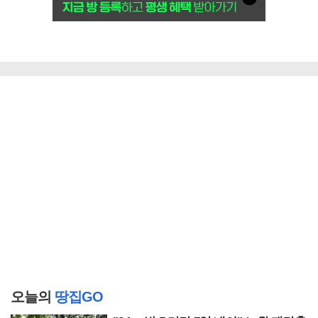
오늘의
땅집GO