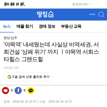
메
조선미디어
뉴
건
너
뛰
뉴스
매물 찾기
경매 정보
부동산 교육
기
(컨
텐
분양·입주
츠
'야목역' 내세웠는데 사실상 비역세권, 서
영
희건설 '상폐 위기' 까지 ㅣ야목역 서희스
역
으
타힐스 그랜드힐
로
바
이지은 기자
로
이
구글 검색 선호 출처로 추가
동)
0
0
입력 : 2026.04.16 10:37 | 수정 : 2026.04.16 10:57