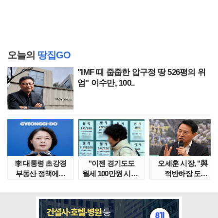
오늘의
땅집GO
"IMF 때 줍줍한 압구정 땅 526평의 위
엄" 이수만, 100..
李 대통령 초강경
"이젠 경기도도
오세훈 시장, "與
부동산 정책에…
월세 100만원 시대"
적반하장 도
추미애 '경기도 재..
정부發 전세종말..
넘었다" 반박한
이유는