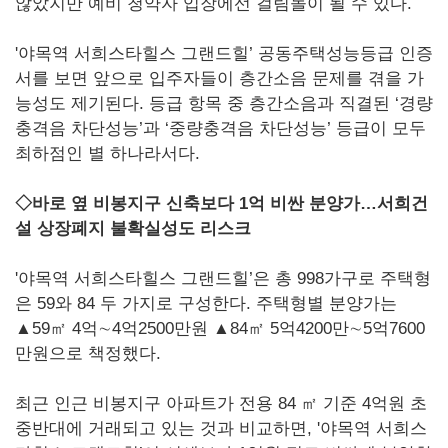
않았지만 예비 청약자 입장에선 걸림돌이 될 수 있다.
'야목역 서희스타힐스 그랜드힐’ 공동주택성능등급 인증
서를 보면 앞으로 입주자들이 층간소음 문제를 겪을 가
능성도 제기된다. 등급 항목 중 층간소음과 직결된 ‘경량
충격음 차단성능’과 ‘중량충격음 차단성능’ 등급이 모두
최하점인 별 하나라서다.
◇바로 옆 비봉지구 신축보다 1억 비싼 분양가…서희건
설 상장폐지 불확실성도 리스크
'야목역 서희스타힐스 그랜드힐’은 총 998가구로 주택형
은 59와 84 두 가지로 구성한다. 주택형별 분양가는
▲59㎡ 4억∼4억2500만원 ▲84㎡ 5억4200만∼5억7600
만원으로 책정했다.
최근 인근 비봉지구 아파트가 전용 84 ㎡ 기준 4억원 초
중반대에 거래되고 있는 것과 비교하면, '야목역 서희스