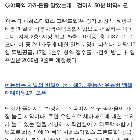
◇야목역 가까운줄 알았는데…걸어서 50분 비역세권
'야목역 서희스타힐스 그랜드힐’은 경기 화성시 효행구
비봉면 일대 비봉지역주택조합사업으로 건설하는 아파
트다. 지하 2층~지상 최고 25층, 10개동, 총 998가구 규
모다. 이 중 241가구에 대한 일반분양에 나선다. 이달 16
일 특별공급, 17일 1순위 청약 접수를 나란히 받는다. 입
주일은 2029년 9월로 예정됐다.
☞
돈버는
채널의
비밀이
궁금해
?
…부동산
유튜버
엑셀
러레이팅
1
기
오픈
단지가 들어서는 화성시는 전국에서 인구 증가율이 가
장 높은 지역이다. 주민 유입으로 새아파트에 대한 수요
가 늘고 있는 점을 겨냥해 서희건설이 지역주택조합 사
업으로 화성시에 '야목역 서희스타힐스 그랜드힐’ 공급
에 나섰다. 통상 지역주택조합 사업은 초기에 토지 확보