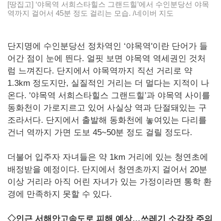
[땅집고] ‘야목역 서희스타힐스 그랜드힐’에서 수인분당선 야목
역까지 걸어서 45분 정도 걸리는 모습. /네이버 지도
단지명에 수인분당선 정차역인 ‘야목역'이란 단어가 들
어간 점이 눈에 띈다. 얼핏 보면 야목역 역세권인 것처
럼 느껴진다. 단지에서 야목역까지 직선 거리로 약
1.3km 정도지만, 실질적인 거리는 더 멀다는 지적이 나
온다. '야목역 서희스타힐스 그랜드힐’과 야목역 사이를
동화천이 가로지르고 있어 사실상 역과 단절돼있는 구
조라서다. 단지에서 출발해 동화천에 놓여있는 다리를
건너 역까지 가면 도보 45~50분 정도 걸릴 정도다.
더불어 입주자 자녀들은 약 1km 거리에 있는 청연초에
배정받을 예정이다. 단지에서 청연초까지 걸어서 20분
이상 거리라 아직 어린 자녀가 있는 가정이라면 통학 환
경에 만족하지 못할 수 있다.
◇인근 서해안고속도로 피해 예상…쓰레기 소각장 주의