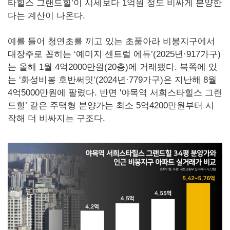
타힐스 그랜드힐’이 시세보다 1억원 정도 비싸게 분양한
다는 계산이 나온다.
예를 들어 청연초를 끼고 있는 초품아라 비봉지구에서
대장주로 꼽히는 ‘예미지 센트럴 에듀’(2025년·917가구)
는 올해 1월 4억2000만원(20층)에 거래됐다. 북쪽에 있
는 ‘화성비봉 호반써밋’(2024년·779가구)은 지난해 8월
4억5000만원에 팔렸다. 반면 '야목역 서희스타힐스 그랜
드힐’ 같은 주택형 분양가는 최소 5억4200만원부터 시
작해 더 비싸지는 구조다.