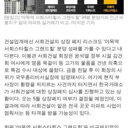
[땅집고] ‘야목역 서희스타힐스 그랜드힐’ 34평 분양가와 인근 비
봉지구 일대 아파트 실거래가 비교. /이지은 기자
건설업계에선 서희건설의 상장 폐지 리스크도 '야목역
서희스타힐스 그랜드힐’ 분양 성패를 가를 수 있다고 내
다본다. 이봉관 서희건설 회장은 윤석열 정부 시절 김건
희 여사에게 명품 목걸이 등 고가의 물품을 건넨 의혹으
로 특검 수사 대상에 올랐다. 금품 전달 후 이 회장의 사
위가 국무총리비서실장에 임명돼서다. 여기에 현직 부
사장이 횡령을 저지르는 사건까지 터지면서 한국거래소
가 서희건설에 대한 상장폐지 심사를 진행하고 있는 상
황이다. 오는 5월 상장폐지 여부가 결정될 예정인데, 이
결과에 따라 서희건설이 맡은 전국 곳곳 아파트 사업이
멈춰서는 등 타격을 받을 가능성이 있다.
한편 '야목역 서희스타힐스 그랜드힐’은 비규제지역인