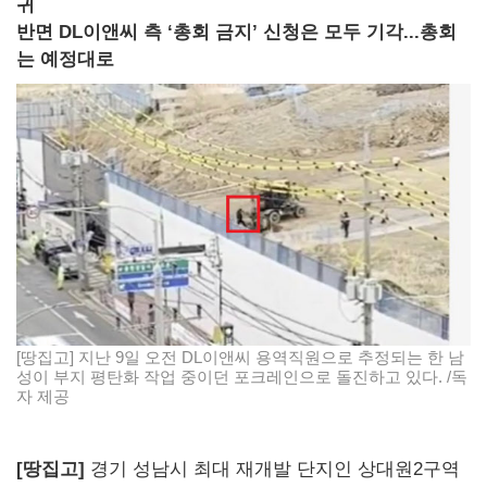
귀
반면 DL이앤씨 측 ‘총회 금지’ 신청은 모두 기각...총회
는 예정대로
[땅집고] 지난 9일 오전 DL이앤씨 용역직원으로 추정되는 한 남
성이 부지 평탄화 작업 중이던 포크레인으로 돌진하고 있다. /독
자 제공
[땅집고]
경기 성남시 최대 재개발 단지인 상대원2구역