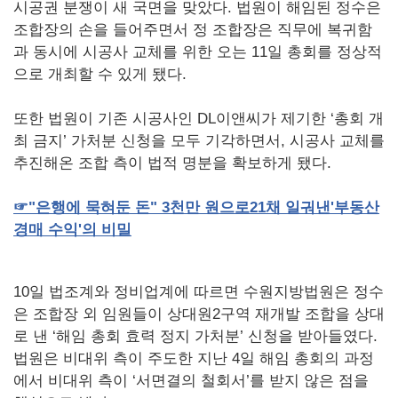
시공권 분쟁이 새 국면을 맞았다. 법원이 해임된 정수은
조합장의 손을 들어주면서 정 조합장은 직무에 복귀함
과 동시에 시공사 교체를 위한 오는 11일 총회를 정상적
으로 개최할 수 있게 됐다.
또한 법원이 기존 시공사인 DL이앤씨가 제기한 ‘총회 개
최 금지’ 가처분 신청을 모두 기각하면서, 시공사 교체를
추진해온 조합 측이 법적 명분을 확보하게 됐다.
☞
"
은행에
묵혀둔
돈
" 3
천만
원으로
21
채
일궈낸
'
부동산
경매
수익
'
의
비밀
10일 법조계와 정비업계에 따르면 수원지방법원은 정수
은 조합장 외 임원들이 상대원2구역 재개발 조합을 상대
로 낸 ‘해임 총회 효력 정지 가처분’ 신청을 받아들였다.
법원은 비대위 측이 주도한 지난 4일 해임 총회의 과정
에서 비대위 측이 ‘서면결의 철회서’를 받지 않은 점을