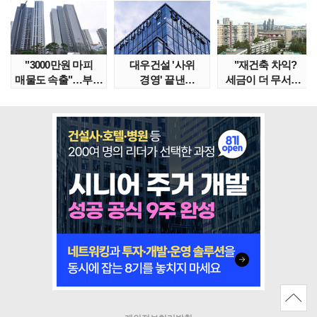
"3000만원 마피
대우건설 '사위
"재건축 차익?
매물도 속출"…부산
경영' 끝낸
세금이 더 무서워"
대단지서도 잔금..
이유?…'정통
강남서 호가 수억 ..
대우맨' 사..