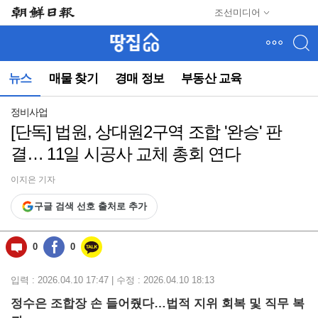
메
조선미디어
뉴
건
너
뛰
뉴스
매물 찾기
경매 정보
부동산 교육
기
(컨
텐
정비사업
츠
[단독] 법원, 상대원2구역 조합 '완승' 판
영
결… 11일 시공사 교체 총회 연다
역
으
로
이지은 기자
바
구글 검색 선호 출처로 추가
로
이
동)
0
0
입력 : 2026.04.10 17:47 | 수정 : 2026.04.10 18:13
정수은 조합장 손 들어줬다…법적 지위 회복 및 직무 복