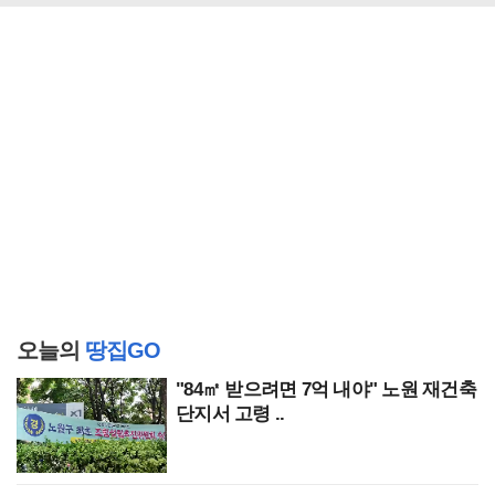
오늘의
땅집GO
"84㎡ 받으려면 7억 내야" 노원 재건축
단지서 고령 ..