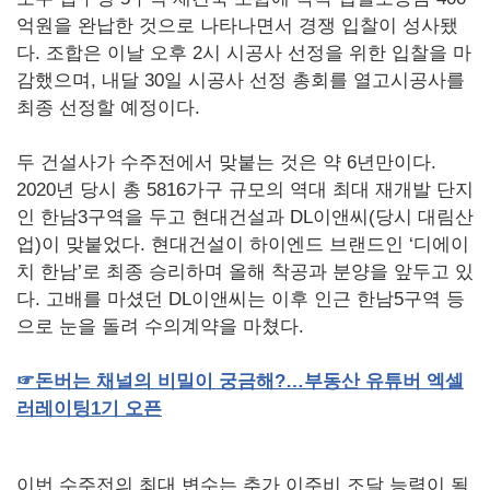
억원을 완납한 것으로 나타나면서 경쟁 입찰이 성사됐
다. 조합은 이날 오후 2시 시공사 선정을 위한 입찰을 마
감했으며, 내달 30일 시공사 선정 총회를 열고시공사를
최종 선정할 예정이다.
두 건설사가 수주전에서 맞붙는 것은 약 6년만이다.
2020년 당시 총 5816가구 규모의 역대 최대 재개발 단지
인 한남3구역을 두고 현대건설과 DL이앤씨(당시 대림산
업)이 맞붙었다. 현대건설이 하이엔드 브랜드인 ‘디에이
치 한남’로 최종 승리하며 올해 착공과 분양을 앞두고 있
다. 고배를 마셨던 DL이앤씨는 이후 인근 한남5구역 등
으로 눈을 돌려 수의계약을 마쳤다.
☞
돈버는
채널의
비밀이
궁금해
?
…부동산
유튜버
엑셀
러레이팅
1
기
오픈
이번 수주전의 최대 변수는 추가 이주비 조달 능력이 될