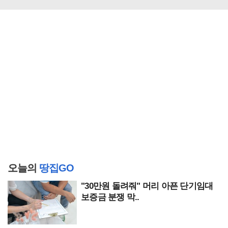
오늘의
땅집GO
"30만원 돌려줘" 머리 아픈 단기임대
보증금 분쟁 막..