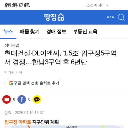
메
조선미디어
뉴
건
너
뛰
뉴스
매물 찾기
경매 정보
부동산 교육
기
(컨
텐
정비사업
츠
현대건설·DL이앤씨, '1.5조' 압구정5구역
영
서 경쟁…한남3구역 후 6년만
역
으
로
박기람 기자
바
구글 검색 선호 출처로 추가
로
이
동)
0
0
입력 : 2026.04.10 13:37