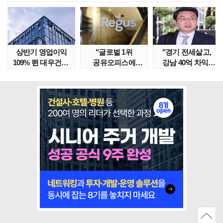
상반기 영업이익
"글로벌 1위
"경기 전세살고,
109% 뛴 대우건설,
공유오피스에
강남 40억 차익"
주가는 '고점 대..
속았다" 1년간
갭투자 막은
줄적자, 리..
금융위..