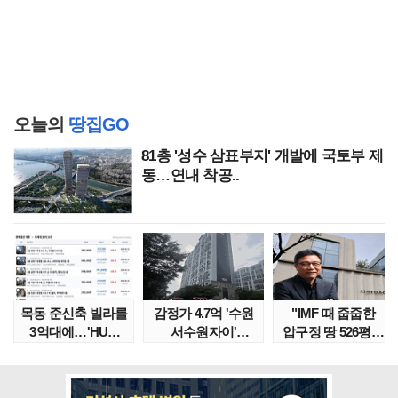
오늘의
땅집GO
81층 '성수 삼표부지' 개발에 국토부 제
동…연내 착공..
목동 준신축 빌라를
감정가 4.7억 '수원
"IMF 때 줍줍한
3억대에…'HUG
서수원자이'
압구정 땅 526평의
말소확약' 서울 빌..
낙찰가는?
위엄" 이수만, 100..
땅집고옥..