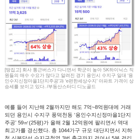
[땅집고] 회사 통근버스가 다니면서 학군이 높아 SK하이닉스 직
원들의 매수 수요가 많다고 알려진 경기 용인시 수지구 일대 ‘용
인수지신정마을1단지주공’과 ‘e편한세상수지’ 아파트 가격이 상
승세를 보이고 있다. /부동산스터디 디노골드
예를 들어 지난해 2월까지만 해도 7억~8억원대에 거래
되던 용인시 수지구 풍덕천동 ‘용인수지신정마을1단지
주공’ 59㎡(25평)가 올해 2월 12억원에 팔리면서 역대
최고가를 경신했다. 총 1044가구 규모 대단지면서 지하
철 신분당선 수지구청역 3번 출구까지 걸어서 5분 걸리