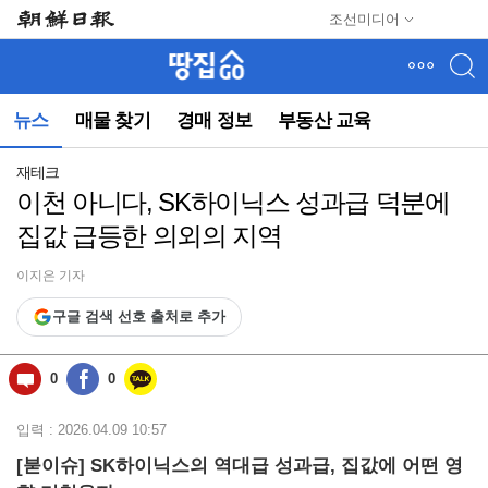
메
조선미디어
뉴
건
너
뛰
뉴스
매물 찾기
경매 정보
부동산 교육
기
(컨
텐
재테크
츠
이천 아니다, SK하이닉스 성과급 덕분에
영
집값 급등한 의외의 지역
역
으
로
이지은 기자
바
구글 검색 선호 출처로 추가
로
이
동)
0
0
입력 : 2026.04.09 10:57
[붇이슈] SK하이닉스의 역대급 성과급, 집값에 어떤 영