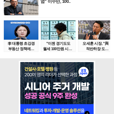
엄" 이수만, 100..
李 대통령 초강경
"이젠 경기도도
오세훈 시장, "與
부동산 정책에…
월세 100만원 시대"
적반하장 도
추미애 '경기도 재..
정부發 전세종말..
넘었다" 반박한
이유는