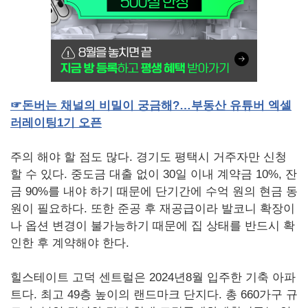
☞
돈버는
채널의
비밀이
궁금해
?
…부동산
유튜버
엑셀
러레이팅
1
기
오픈
주의 해야 할 점도 많다. 경기도 평택시 거주자만 신청
할 수 있다. 중도금 대출 없이 30일 이내 계약금 10%, 잔
금 90%를 내야 하기 때문에 단기간에 수억 원의 현금 동
원이 필요하다. 또한 준공 후 재공급이라 발코니 확장이
나 옵션 변경이 불가능하기 때문에 집 상태를 반드시 확
인한 후 계약해야 한다.
힐스테이트 고덕 센트럴은 2024년8월 입주한 기축 아파
트다. 최고 49층 높이의 랜드마크 단지다. 총 660가구 규