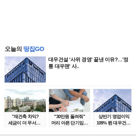
오늘의
땅집GO
대우건설 '사위 경영' 끝낸 이유?…'정
통 대우맨' 사..
"재건축 차익?
"30만원 돌려줘"
상반기 영업이익
세금이 더 무서워"
머리 아픈 단기임대
109% 뛴 대우건설,
강남서 호가 수억 ..
보증금 분쟁 막..
주가는 '고점 대..