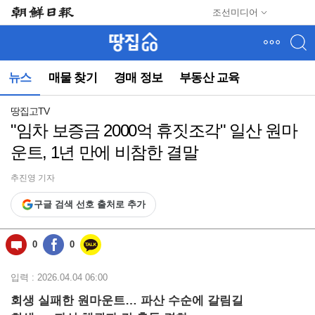
메
조선미디어
뉴
건
너
뛰
뉴스
매물 찾기
경매 정보
부동산 교육
기
(컨
텐
땅집고TV
츠
"임차 보증금 2000억 휴짓조각" 일산 원마
영
운트, 1년 만에 비참한 결말
역
으
로
추진영 기자
바
구글 검색 선호 출처로 추가
로
이
동)
0
0
입력 : 2026.04.04 06:00
회생 실패한 원마운트… 파산 수순에 갈림길