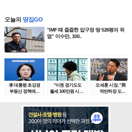
오늘의
땅집GO
"IMF 때 줍줍한 압구정 땅 526평의 위
엄" 이수만, 100..
李 대통령 초강경
"이젠 경기도도
오세훈 시장, "與
부동산 정책에…
월세 100만원 시대"
적반하장 도
추미애 '경기도 재..
정부發 전세종말..
넘었다" 반박한
이유는