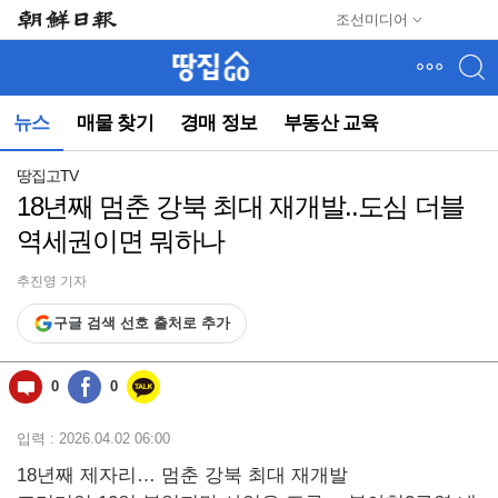
메
조선미디어
뉴
건
너
뛰
뉴스
매물 찾기
경매 정보
부동산 교육
기
(컨
텐
땅집고TV
츠
18년째 멈춘 강북 최대 재개발..도심 더블
영
역세권이면 뭐하나
역
으
로
추진영 기자
바
구글 검색 선호 출처로 추가
로
이
동)
0
0
입력 : 2026.04.02 06:00
18년째 제자리… 멈춘 강북 최대 재개발