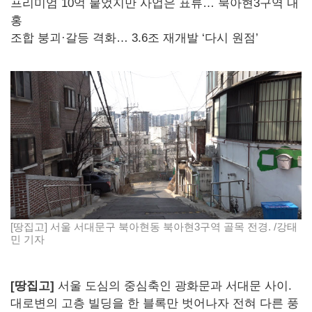
프리미엄 10억 붙었지만 사업은 표류… 북아현3구역 내
홍
조합 붕괴·갈등 격화… 3.6조 재개발 ‘다시 원점’
[땅집고] 서울 서대문구 북아현동 북아현3구역 골목 전경. /강태
민 기자
[땅집고]
서울 도심의 중심축인 광화문과 서대문 사이.
대로변의 고층 빌딩을 한 블록만 벗어나자 전혀 다른 풍