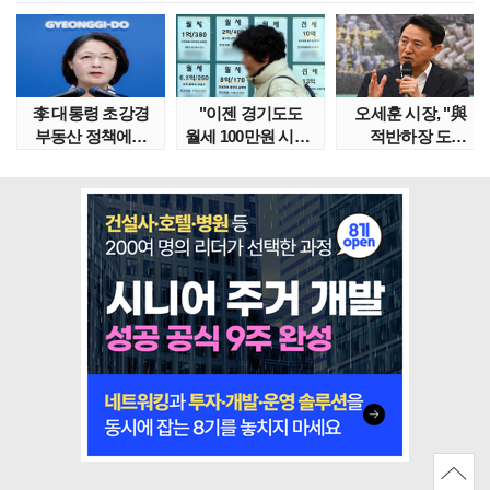
李 대통령 초강경
"이젠 경기도도
오세훈 시장, "與
부동산 정책에…
월세 100만원 시대"
적반하장 도
추미애 '경기도 재..
정부發 전세종말..
넘었다" 반박한
이유는