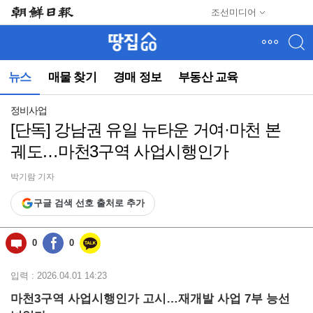
메
조선미디어
뉴
건
너
뛰
뉴스
매물 찾기
경매 정보
부동산 교육
기
(컨
텐
정비사업
츠
[단독] 강남권 유일 뉴타운 거여·마천 본
영
궤도…마천3구역 사업시행인가
역
으
로
박기람 기자
바
구글 검색 선호 출처로 추가
로
이
동)
0
0
입력 : 2026.04.01 14:23
마천3구역 사업시행인가 고시…재개발 사업 7부 능선