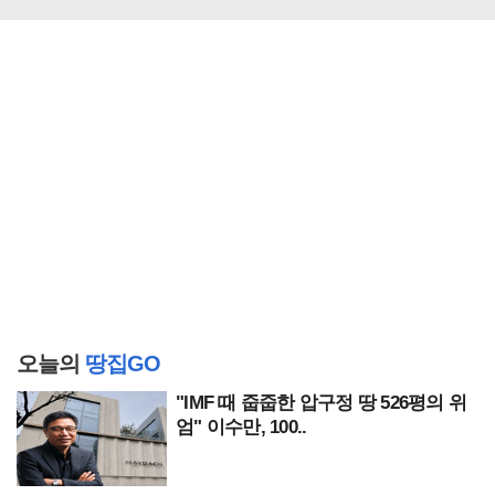
오늘의
땅집GO
"IMF 때 줍줍한 압구정 땅 526평의 위
엄" 이수만, 100..