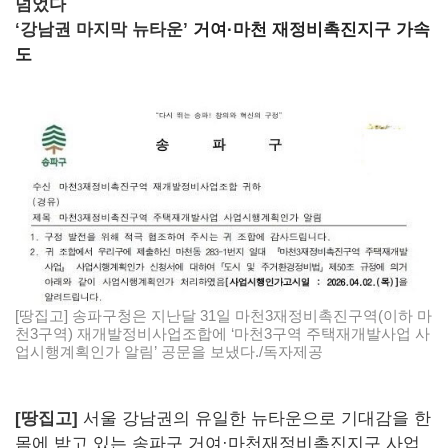
넘었다
‘강남권 마지막 뉴타운’
거여·마천
재정비촉진지구
가속
도
[땅집고] 송파구청은 지난달 31일 마천3재정비촉진구역(이하 마
천3구역) 재개발정비사업조합에 ‘마천3구역 주택재개발사업 사
업시행계획인가 알림’ 공문을 보냈다./독자제공
[땅집고]
서울 강남권의 유일한 뉴타운으로 기대감을 한
몸에 받고 있는 송파구 거여·마천재정비촉진지구 사업