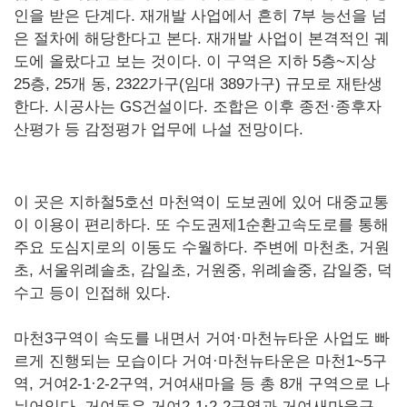
인을 받은 단계다. 재개발 사업에서 흔히 7부 능선을 넘
은 절차에 해당한다고 본다. 재개발 사업이 본격적인 궤
도에 올랐다고 보는 것이다. 이 구역은 지하 5층~지상
25층, 25개 동, 2322가구(임대 389가구) 규모로 재탄생
한다. 시공사는 GS건설이다. 조합은 이후 종전·종후자
산평가 등 감정평가 업무에 나설 전망이다.
이 곳은 지하철5호선 마천역이 도보권에 있어 대중교통
이 이용이 편리하다. 또 수도권제1순환고속도로를 통해
주요 도심지로의 이동도 수월하다. 주변에 마천초, 거원
초, 서울위례솔초, 감일초, 거원중, 위례솔중, 감일중, 덕
수고 등이 인접해 있다.
마천3구역이 속도를 내면서 거여·마천뉴타운 사업도 빠
르게 진행되는 모습이다 거여·마천뉴타운은 마천1~5구
역, 거여2-1·2-2구역, 거여새마을 등 총 8개 구역으로 나
뉘어있다. 거여동은 거여2-1·2-2구역과 거여새마을구