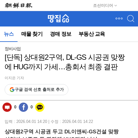
메
조선미디어
뉴
건
너
뛰
뉴스
매물 찾기
경매 정보
부동산 교육
기
(컨
텐
정비사업
츠
[단독] 상대원2구역, DL-GS 시공권 맞짱
영
에 HUG까지 가세…총회서 최종 결판
역
으
로
이지은 기자
바
구글 검색 선호 출처로 추가
로
이
동)
0
0
입력 : 2026.04.01 14:20 | 수정 : 2026.04.01 14:22
상대원2구역 시공권 두고 DL이앤씨-GS건설 맞짱