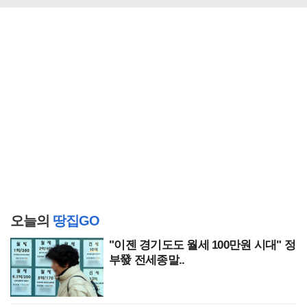
오늘의
땅집GO
"이젠 경기도도 월세 100만원 시대" 정
부發 전세종말..