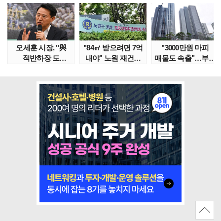
오세훈 시장, "與
"84㎡ 받으려면 7억
"3000만원 마피
적반하장 도
내야" 노원 재건축
매물도 속출"…부산
넘었다" 반박한
단지서 고령 ..
대단지서도 잔금..
이유는