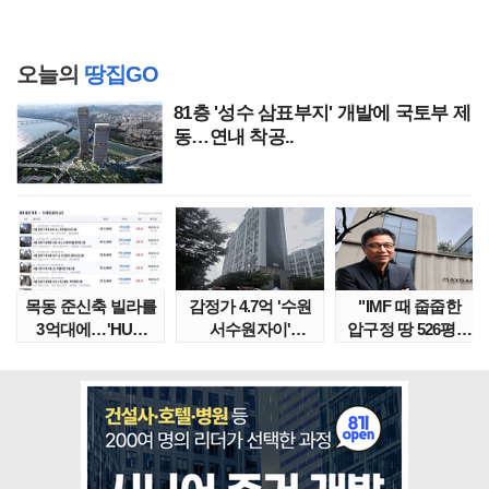
오늘의
땅집GO
81층 '성수 삼표부지' 개발에 국토부 제
동…연내 착공..
목동 준신축 빌라를
감정가 4.7억 '수원
"IMF 때 줍줍한
3억대에…'HUG
서수원자이'
압구정 땅 526평의
말소확약' 서울 빌..
낙찰가는?
위엄" 이수만, 100..
땅집고옥..