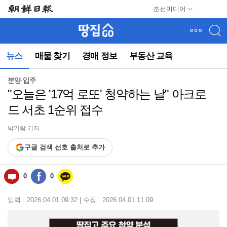
메
조선미디어
뉴
건
너
뛰
뉴스
매물 찾기
경매 정보
부동산 교육
기
(컨
텐
분양·입주
츠
"오늘은 '17억 로또' 청약하는 날" 아크로
영
드 서초 1순위 접수
역
으
로
박기람 기자
바
구글 검색 선호 출처로 추가
로
이
동)
0
0
입력 : 2026.04.01 09:32 | 수정 : 2026.04.01 11:09