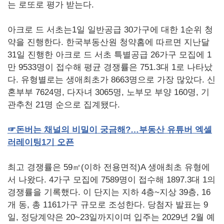
는 로또로 평가 받는다.
아크로 드 서초는1일 일반공급 30가구에 대한 1순위 청
약을 진행한다. 한국부동산원 청약홈에 따르면 지난달
31일 진행한 아크로 드 서초 특별공급 26가구 모집에 1
만 9533명이 접수해 평균 경쟁률은 751.3대 1로 나타났
다. 유형별로는 생애최초가 8663명으로 가장 많았다. 신
혼부부 7624명, 다자녀 3065명, 노부모 부양 160명, 기
관추천 21명 순으로 집계됐다.
☞
돈버는
채널의
비밀이
궁금해
?
…부동산
유튜버
엑셀
러레이팅
1
기
오픈
최고 경쟁률은 59㎡(이하 전용면적)A 생애최초 유형에
서 나왔다. 4가구 모집에 7589명이 접수해 1897.3대 1의
경쟁률을 기록했다. 이 단지는 지하 4층~지상 39층, 16
개 동, 총 1161가구 규모로 조성한다. 당첨자 발표는 9
일, 정당계약은 20~23일까지이며 입주는 2029년 2월 예