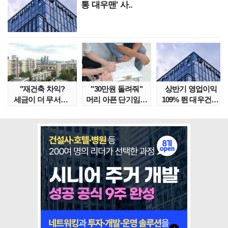
통 대우맨' 사..
"재건축 차익?
"30만원 돌려줘"
상반기 영업이익
세금이 더 무서워"
머리 아픈 단기임대
109% 뛴 대우건설,
강남서 호가 수억 ..
보증금 분쟁 막..
주가는 '고점 대..