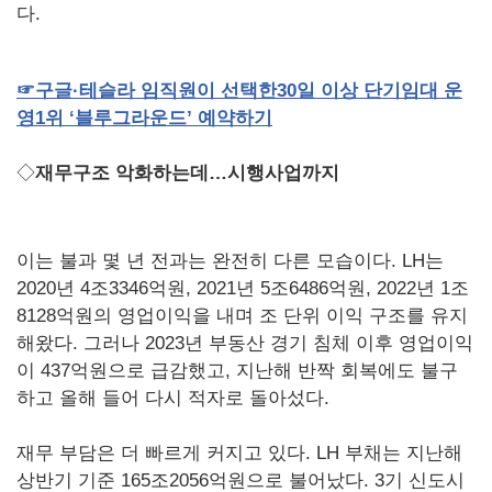
다.
☞
구글·테슬라
임직원이
선택한
30
일
이상
단기임대
운
영
1
위
‘블루그라운드’
예약하기
◇
재무구조 악화하는데…시행사업까지
이는 불과 몇 년 전과는 완전히 다른 모습이다. LH는
2020년 4조3346억원, 2021년 5조6486억원, 2022년 1조
8128억원의 영업이익을 내며 조 단위 이익 구조를 유지
해왔다. 그러나 2023년 부동산 경기 침체 이후 영업이익
이 437억원으로 급감했고, 지난해 반짝 회복에도 불구
하고 올해 들어 다시 적자로 돌아섰다.
재무 부담은 더 빠르게 커지고 있다. LH 부채는 지난해
상반기 기준 165조2056억원으로 불어났다. 3기 신도시