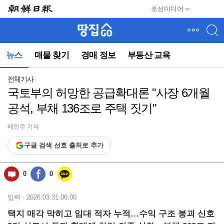
메
조선미디어
뉴
건
너
뛰
뉴스
매물 찾기
경매 정보
부동산 교육
기
(컨
텐
전체기사
츠
국토부의 허망한 공급확대론 "사장 6개월
영
공석, 부채 136조로 주택 짓기"
역
으
로
배민주 기자
바
구글 검색 선호 출처로 추가
로
이
동)
0
0
입력 : 2026.03.31 06:00
택지 매각 막히고 임대 적자 누적…수익 구조 붕괴 신호