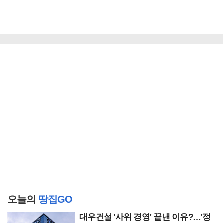
오늘의
땅집GO
대우건설 '사위 경영' 끝낸 이유?…'정