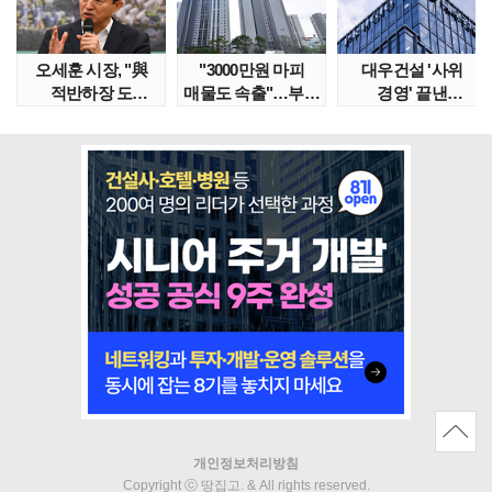
오세훈 시장, "與
"3000만원 마피
대우건설 '사위
적반하장 도
매물도 속출"…부산
경영' 끝낸
넘었다" 반박한
대단지서도 잔금..
이유?…'정통
이유는
대우맨' 사..
개인정보처리방침
Copyright ⓒ 땅집고. & All rights reserved.