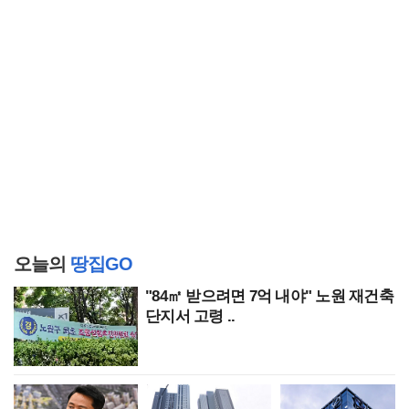
오늘의
땅집GO
"84㎡ 받으려면 7억 내야" 노원 재건축
단지서 고령 ..