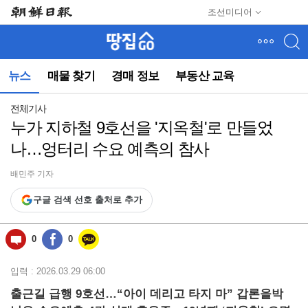
메
조선미디어
뉴
건
너
뛰
뉴스
매물 찾기
경매 정보
부동산 교육
기
(컨
텐
전체기사
츠
누가 지하철 9호선을 '지옥철'로 만들었
영
나…엉터리 수요 예측의 참사
역
으
로
배민주 기자
바
구글 검색 선호 출처로 추가
로
이
동)
0
0
입력 : 2026.03.29 06:00
출근길 급행 9호선…“아이 데리고 타지 마” 갑론을박