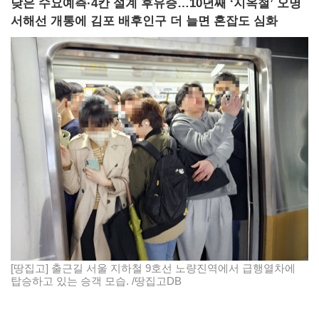
낮은 수요예측·4칸 설계 후유증…10년째 ‘지옥철’ 오명
서해선 개통에 김포 배후인구 더 늘면 혼잡도 심화
[땅집고] 출근길 서울 지하철 9호선 노량진역에서 급행열차에
탑승하고 있는 승객 모습. /땅집고DB