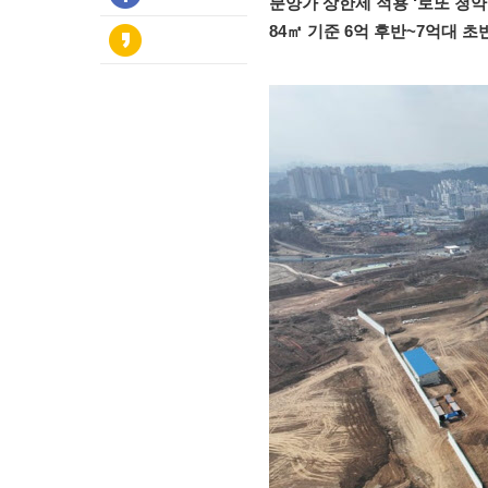
분양가 상한제 적용 ‘로또 청약
84㎡ 기준 6억 후반~7억대 초