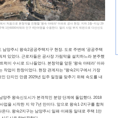
서 처음으로 본청약을 진행할 '왕숙 아테라' 아파트 공사 현장. 지하 2층~지상 29
 주택 1만6000여채와 인구 4만여명을 수용한다. 멀리 사업 부지 뒤편으로 다산신도
도 남양주시 왕숙2공공주택지구 현장. 도로 주변에 ‘공공주택
워져 있었다. 근로자들은 공사장 가림막을 설치하느라 분주했
트럭이 수시로 드나들었다. 본청약을 앞둔 ‘왕숙 아테라’ 아파
는 작업이 한창이었다. 현장 관계자는 “왕숙2지구에서 가장
 단지인 만큼 2029년 입주 일정을 맞추기 위해 속도를 내
 남양주 왕숙신도시가 본격적인 분양 단계에 돌입했다. 2018
사업을 시작한 지 약 7년 만이다. 앞으로 왕숙1·2지구를 합쳐
나온다. 왕숙2지구는 남양주시 일패·이패동 일대로 주택 1만
는 신도시로 탈바꿈한다.