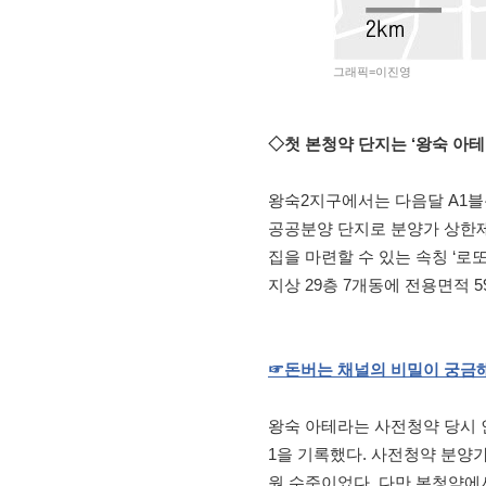
그래픽=이진영
◇첫 본청약 단지는 ‘왕숙 아테
왕숙2지구에서는 다음달 A1블
공공분양 단지로 분양가 상한제
집을 마련할 수 있는 속칭 ‘로
지상 29층 7개동에 전용면적 59
☞돈버는
채널의
비밀이
궁금
왕숙 아테라는 사전청약 당시 인
1을 기록했다. 사전청약 분양가는
원 수준이었다. 다만 본청약에서