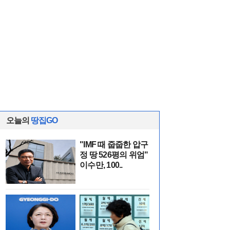
오늘의
땅집GO
"IMF 때 줍줍한 압구
정 땅 526평의 위엄"
이수만, 100..