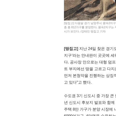
[땅집고] 다음달 경기 남양주시 왕숙2지구에
층 총 812가구를 분양한다. 왕숙2지구는
시가 보인다. /강태민 땅집고 기자
[땅집고]
지난 24일 찾은 경기
지구’라는 안내판이 곳곳에 세
다. 공사장 안으로는 대형 덤프
트 부지에선 땅을 고르고 다지
먼저 본청약을 진행하는 상징적인
고 있다”고 했다.
수도권 3기 신도시 중 가장 큰
년 신도시 후보지 발표와 함께 
주택 8만 가구가 분양 시장에 
6000여가구, 4만명을 수용하