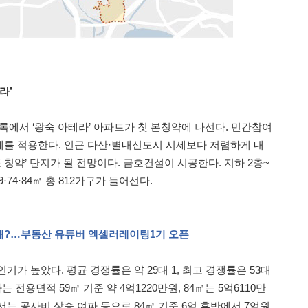
라’
록에서 ‘왕숙 아테라’ 아파트가 첫 본청약에 나선다. 민간참여
를 적용한다. 인근 다산·별내신도시 시세보다 저렴하게 내
또 청약’ 단지가 될 전망이다. 금호건설이 시공한다. 지하 2층~
·74·84㎡ 총 812가구가 들어선다.
해
?
…부동산
유튜버
엑셀러레이팅
1
기
오픈
기가 높았다. 평균 경쟁률은 약 29대 1, 최고 경쟁률은 53대
 전용면적 59㎡ 기준 약 4억1220만원, 84㎡는 5억6110만
는 공사비 상승 여파 등으로 84㎡ 기준 6억 후반에서 7억원