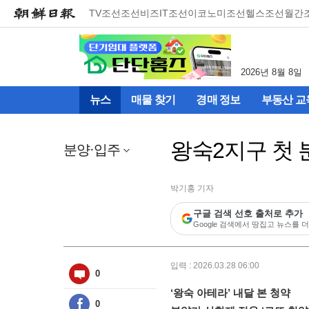
메
TV조선
조선비즈
IT조선
이코노미조선
헬스조선
월간
뉴
건
너
뛰
2026년 8월 8일
기
(컨
뉴스
매물 찾기
경매 정보
부동산 교
텐
츠
영
왕숙2지구 첫 
역
분양·입주
으
로
바
박기홍 기자
로
구글 검색 선호 출처로 추가
이
Google 검색에서 땅집고 뉴스를 더
동)
입력 : 2026.03.28 06:00
0
‘왕숙 아테라’ 내달 본 청약
0