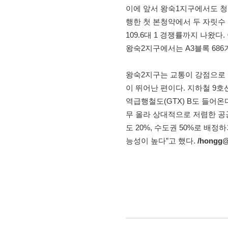
이에 앞서 왕숙1지구에서도 청약 
행한 첫 본청약에서 두 자릿수
109.6대 1 경쟁률까지 나왔
왕숙2지구에서는 A3블록 686
왕숙2지구는 교통이 강점으로 꼽
이 뛰어난 편이다. 지하철 9호
역급행철도(GTX) B도 들어온
무 올라 상대적으로 저렴한 공
도 20%, 수도권 50%로 배
능성이 높다”고 했다.
/hongg