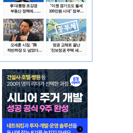
李 대통령 초강경
"이젠 경기도도 월세
부동산 정책에…
100만원 시대" 정부發
추미애 '경기도 재..
전세종말..
오세훈 시장, "與
정권 교체로 끝난
적반하장 도 넘었다"
'진보정권 주택 세금
반박한 이유는
폭탄'