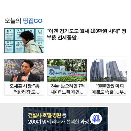
오늘의
땅집GO
"이젠 경기도도 월세 100만원 시대" 정
부發 전세종말..
오세훈 시장, "與
"84㎡ 받으려면 7억
"3000만원 마피
적반하장 도
내야" 노원 재건축
매물도 속출"…부산
넘었다" 반박한
단지서 고령 ..
대단지서도 잔금..
이유는