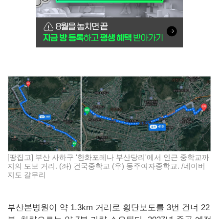
[땅집고] 부산 사하구 '한화포레나 부산당리'에서 인근 중학교까
지의 도보 거리. (좌) 건국중학교 (우) 동주여자중학교. /네이버
지도 갈무리
부산본병원이 약 1.3km 거리로 횡단보도를 3번 건너 22