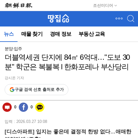
메
조선미디어
뉴
건
너
뛰
뉴스
매물 찾기
경매 정보
부동산 교육
기
(컨
텐
분양·입주
츠
더블역세권 단지에 84㎡ 6억대…"도보 30
영
분" 학군은 복불복 l 한화포레나 부산당리
역
으
로
강시온 기자
바
구글 검색 선호 출처로 추가
로
이
동)
0
0
입력 : 2026.03.27 10:08
[디스아파트] 입지는 좋은데 결정적 한방 없다…애매한