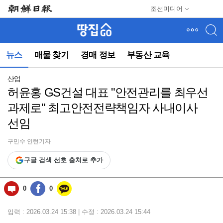
메
조선미디어
뉴
건
너
뛰
뉴스
매물 찾기
경매 정보
부동산 교육
기
(컨
텐
산업
츠
허윤홍 GS건설 대표 "안전관리를 최우선
영
과제로" 최고안전전략책임자 사내이사
역
으
선임
로
바
구민수 인턴기자
로
이
구글 검색 선호 출처로 추가
동)
0
0
입력 : 2026.03.24 15:38 | 수정 : 2026.03.24 15:44