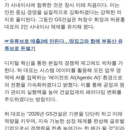
가 사내이사에 합류한 것은 창사 이래 처음이다. 이는
안전 중심 경영을 실질적으로 강화하겠다는 강력한 의
지로 풀이된다. 그동안 GS건설은 허창수 회장과 허윤홍
대표의 2인 사내이사 체제를 유지해 왔다.
☞
유튜브로
매출
2
배
만든다…땅집고와
함께
부동산
유
튜브로
돈벌기
디지털 혁신을 통한 본질적 경쟁력 제고에도 박차를 가
한다. 허 대표는 시스템 데이터를 활용해 모든 업무 영
역에 AI를 접목하는 ‘에이전트 AI(Agentic AI)’ 환경으로
의 전환을 가속화하겠다고 밝혔다. 이를 통해 공정과 원
가 관리의 실행력을 높여 건설업계의 패러다임 변화를
주도하겠다는 방침이다.
허 대표는 “2026년 GS건설은 기본을 단단히 하고 미래
역량을 키우며, 지속 가능한 성장 체계를 완성해 글로벌
기업으로서 경쟁력을 한층 높여가는 한 해가 될 것”이라