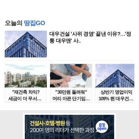
오늘의
땅집GO
대우건설 '사위 경영' 끝낸 이유?…'정
통 대우맨' 사..
"재건축 차익?
"30만원 돌려줘"
상반기 영업이익
세금이 더 무서워"
머리 아픈 단기임대
109% 뛴 대우건설,
강남서 호가 수억 ..
보증금 분쟁 막..
주가는 '고점 대..