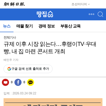
메
조선미디어
뉴
건
너
뛰
뉴스
매물 찾기
경매 정보
부동산 교육
기
(컨
텐
전체기사
츠
규제 이후 시장 읽는다…후랭이TV·우대
영
빵, 내 집 마련 콘서트 개최
역
으
로
배민주 기자
바
구글 검색 선호 출처로 추가
로
이
동)
0
0
입력 : 2026.03.24 09:22