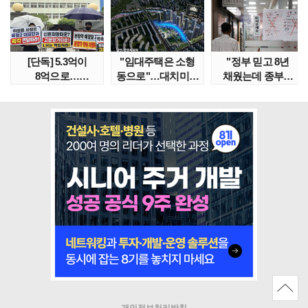
[단독] 5.3억이
"임대주택은 소형
"정부 믿고 8년
8억으로…
동으로"…대치미도
채웠는데 종부세
성남복정2지구
'꼼수 소셜믹스'..
수천만원 뛰어"
본청약 분..
임대..