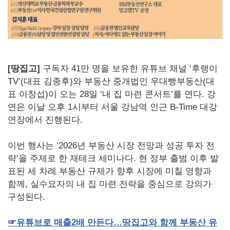
[땅집고]
구독자 41만 명을 보유한 유튜브 채널 ‘후랭이
TV’(대표 김종후)와 부동산 중개법인 우대빵부동산(대
표 이창섭)이 오는 28일 ‘내 집 마련 콘서트’를 연다. 강
연은 이날 오후 1시부터 서울 강남역 인근 B-Time 대강
연장에서 진행된다.
이번 행사는 ‘2026년 부동산 시장 전망과 성공 투자 전
략’을 주제로 한 재테크 세미나다. 현 정부 출범 이후 발
표된 세 차례 부동산 규제가 향후 시장에 미칠 영향과
함께, 실수요자의 내 집 마련 전략을 중심으로 강의가
구성된다.
☞
유튜브로
매출
2
배
만든다
…
땅집고와
함께
부동산
유