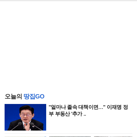
오늘의
땅집GO
"얼마나 졸속 대책이면…" 이재명 정
부 부동산 '추가 ..