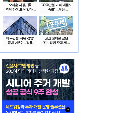
오세훈 시장, "與
"3000만원 마피 매물도
적반하장 도 넘었다"
속출"…부산
반박한 이유는
대단지서도 잔금..
대우건설 '사위 경영'
정권 교체로 끝난
끝낸 이유?…'정통
'진보정권 주택 세금
대우맨' 사..
폭탄'