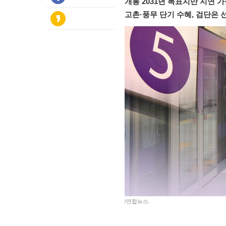
개통 2031년 목표지만 지연 
고촌·풍무 단기 수혜, 검단은
/연합뉴스.