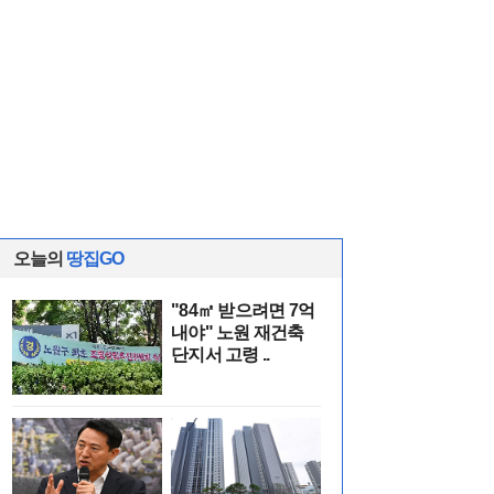
오늘의
땅집GO
"84㎡ 받으려면 7억
내야" 노원 재건축
단지서 고령 ..