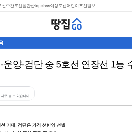
조선
주간조선
월간산
topclass
여성조선
어린이조선일보
육
-운양-검단 중 5호선 연장선 1등
 자주 볼 수 있습니다.
선 기대, 검단은 가격 선반영 선별