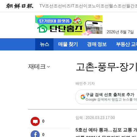
메
TV조선
조선비즈
IT조선
이코노미조선
헬스조선
월간
뉴
건
너
뛰
2026년 8월 7일
기
(컨
뉴스
매물 찾기
경매 정보
부동산 교
텐
츠
영
고촌-풍무-장기
역
재테크
으
로
바
배민주 기자
로
구글 검색 선호 출처로 추가
이
Google 검색에서 땅집고 뉴스를 더
동)
입력 : 2026.03.23 17:00
0
5호선 예타 통과…김포 교통 개
0