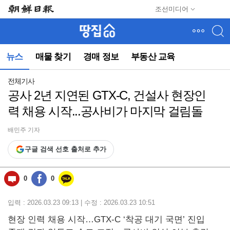
메
조선미디어
뉴
건
너
뛰
뉴스
매물 찾기
경매 정보
부동산 교육
기
(컨
텐
전체기사
츠
공사 2년 지연된 GTX-C, 건설사 현장인
영
력 채용 시작...공사비가 마지막 걸림돌
역
으
로
배민주 기자
바
구글 검색 선호 출처로 추가
로
이
동)
0
0
입력 : 2026.03.23 09:13 | 수정 : 2026.03.23 10:51
현장 인력 채용 시작…GTX-C ‘착공 대기 국면’ 진입