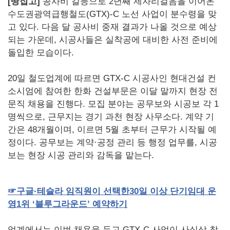
[땅집고]
공사비 갈등으로 2년째 제자리걸음을 이어온
수도권광역급행철도(GTX)-C 노선 사업이 분수령을 맞
고 있다. 다음 달 공사비 중재 결과가 나올 것으로 예상
되는 가운데, 시공사들은 실착공에 대비한 사전 준비에
돌입한 모습이다.
20일 철도업계에 따르면 GTX-C 시공사인 현대건설 컨
소시엄에 참여한 한화 건설부문은 이달 말까지 현장 전
문직 채용을 진행다. 모집 분야는 공무보와 시공보 각 1
명씩으로, 근무지는 경기 과천 현장 사무소다. 계약 기
간은 48개월이며, 이르면 5월 초부터 근무가 시작될 예
정이다. 공무보는 계약·공정 관리 등 행정 업무를, 시공
보는 현장 시공 관리와 감독을 맡는다.
☞
구글·테슬라
임직원이
선택한
30
일
이상
단기임대
운
영
1
위
‘블루그라운드’
예약하기
업계에서는 이번 채용을 두고 GTX-C 사업이 사실상 착