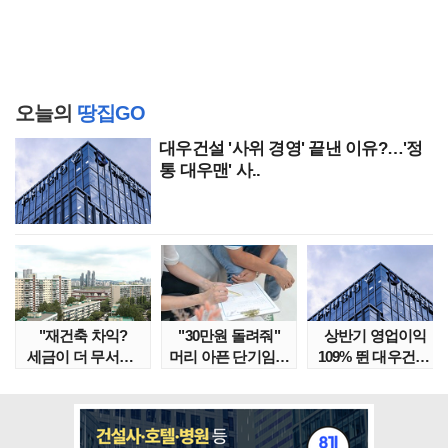
오늘의
땅집GO
대우건설 '사위 경영' 끝낸 이유?…'정
통 대우맨' 사..
"재건축 차익?
"30만원 돌려줘"
상반기 영업이익
세금이 더 무서워"
머리 아픈 단기임대
109% 뛴 대우건설,
강남서 호가 수억 ..
보증금 분쟁 막..
주가는 '고점 대..