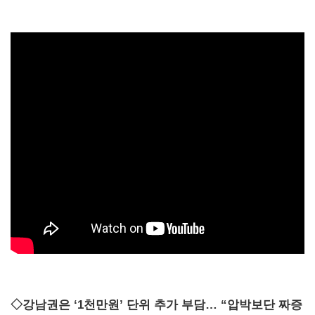
◇강남권은 ‘1천만원’ 단위 추가 부담… “압박보단 짜증