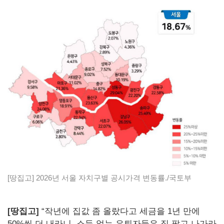
[땅집고] 2026년 서울 자치구별 공시가격 변동률./국토부
[땅집고]
“작년에 집값 좀 올랐다고 세금을 1년 만에
50%씩 더 내라니, 소득 없는 은퇴자들은 집 팔고 나가라