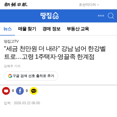
메
조선미디어
뉴
건
너
뛰
뉴스
매물 찾기
경매 정보
부동산 교육
기
(컨
텐
땅집고TV
츠
"세금 천만원 더 내라" 강남 넘어 한강벨
영
트로…고령 1주택자·영끌족 한계점
역
으
로
김혜주 기자
바
구글 검색 선호 출처로 추가
로
이
동)
0
0
입력 : 2026.03.22 06:00