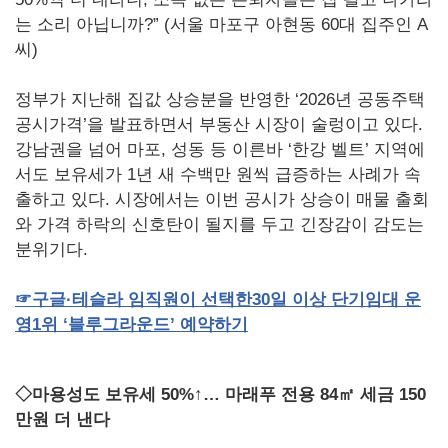
는 소리 아닙니까?” (서울 마포구 아현동 60대 집주인 A
씨)
정부가 지난해 집값 상승분을 반영한 ‘2026년 공동주택
공시가격’을 발표하면서 부동산 시장이 술렁이고 있다.
강남권을 넘어 마포, 성동 등 이른바 ‘한강 벨트’ 지역에
서도 보유세가 1년 새 수백만 원씩 급증하는 사례가 속
출하고 있다. 시장에서는 이번 공시가 상승이 매물 출회
와 가격 하락의 신호탄이 될지를 두고 긴장감이 감도는
분위기다.
☞
구글·테슬라
임직원이
선택한
30
일
이상
단기임대
운
영
1
위
‘블루그라운드’
예약하기
◇마용성도 보유세 50%↑… 마래푸 전용 84㎡ 세금 150
만원 더 낸다