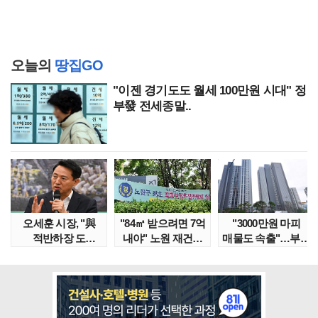
오늘의
땅집GO
"이젠 경기도도 월세 100만원 시대" 정
부發 전세종말..
오세훈 시장, "與
"84㎡ 받으려면 7억
"3000만원 마피
적반하장 도
내야" 노원 재건축
매물도 속출"…부산
넘었다" 반박한
단지서 고령 ..
대단지서도 잔금..
이유는