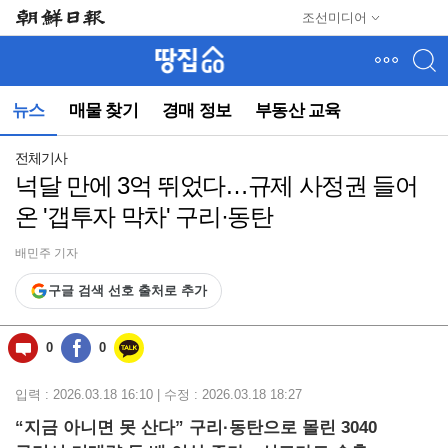
메
조선미디어
뉴
건
너
뛰
뉴스
매물 찾기
경매 정보
부동산 교육
기
(컨
텐
전체기사
츠
넉달 만에 3억 뛰었다…규제 사정권 들어
영
온 '갭투자 막차' 구리·동탄
역
으
로
배민주 기자
바
구글 검색 선호 출처로 추가
로
이
동)
0
0
입력 : 2026.03.18 16:10 | 수정 : 2026.03.18 18:27
“지금 아니면 못 산다” 구리·동탄으로 몰린 3040