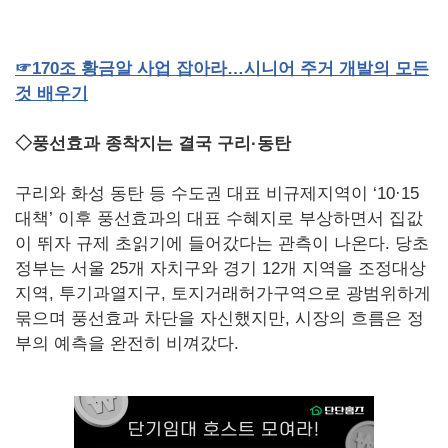
☞
170
조
황금알
사업
잡아라…시니어
주거
개발의
모든
것
배우기
◇풍선효과 종착지는 결국 구리·동탄
구리와 화성 동탄 등 수도권 대표 비규제지역이 ‘10·15
대책’ 이후 풍선효과의 대표 수혜지로 부상하면서 집값
이 뛰자 규제 초읽기에 들어갔다는 관측이 나온다. 당초
정부는 서울 25개 자치구와 경기 12개 지역을 조정대상
지역, 투기과열지구, 토지거래허가구역으로 광범위하게
묶으며 풍선효과 차단을 자신했지만, 시장의 흐름은 정
부의 예측을 완전히 비껴갔다.