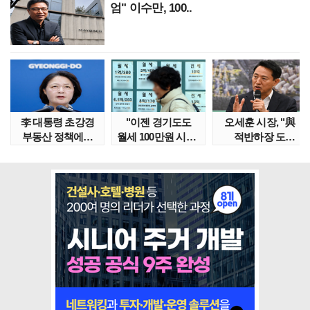
엄" 이수만, 100..
李 대통령 초강경
"이젠 경기도도
오세훈 시장, "與
부동산 정책에…
월세 100만원 시대"
적반하장 도
추미애 '경기도 재..
정부發 전세종말..
넘었다" 반박한
이유는