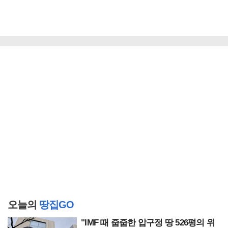
오늘의
땅집GO
"IMF 때 줍줍한 압구정 땅 526평의 위