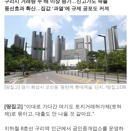
구리시 거래량 두 배 이상 증가…신고가도 속출
풍선효과 확산…집값 ‘과열’에 규제 공포도 커져
[땅집고] 경기 화성시 오산동 '동탄역 롯데캐슬' 단지. /땅집고DB
[땅집고]
“이대로 가다간 여기도 토지거래허가제(토허
제)로 묶이고, 대출도 안 나올 것 같아요.”
지하철 8호선 구리역 인근에서 공인중개업소를 운영하