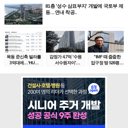
81층 '성수 삼표부지' 개발에 국토부 제
동…연내 착공..
목동 준신축 빌라를
감정가 4.7억 '수원
"IMF 때 줍줍한
3억대에…'HUG
서수원자이'
압구정 땅 526평의
말소확약' 서울 빌..
낙찰가는?
위엄" 이수만, 100..
땅집고옥..