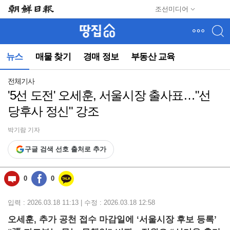
메
조선미디어
뉴
건
너
뛰
뉴스
매물 찾기
경매 정보
부동산 교육
기
(컨
텐
전체기사
츠
'5선 도전' 오세훈, 서울시장 출사표…"선
영
당후사 정신" 강조
역
으
로
박기람 기자
바
구글 검색 선호 출처로 추가
로
이
동)
0
0
입력 : 2026.03.18 11:13 | 수정 : 2026.03.18 12:58
오세훈, 추가 공천 접수 마감일에 ‘서울시장 후보 등록’