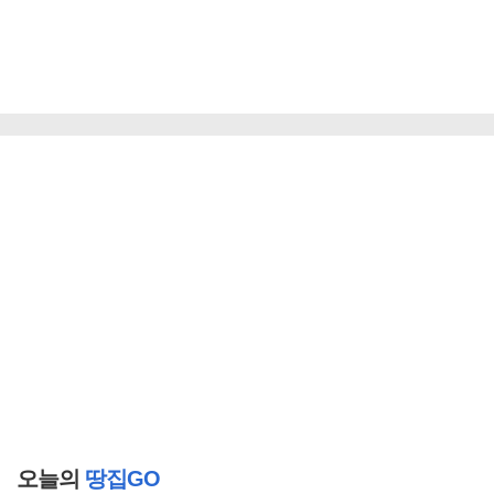
오늘의
땅집GO