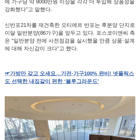
에 가구당 약 9000만원 이상을 각각 더 투입해 상품성을
강화했다”고 말했다.
신반포21차를 재건축한 오티에르 반포는 후분양 단지로
이달 일반분양(86가구)을 앞두고 있다. 포스코이앤씨 측
은 “일반분양 전에 사전점검을 실시했을 만큼 상품·설계
에 대해 자신감이 크다”고 했다.
☞
가방만
갖고
오세요…가전·가구
100%
완비
!
넷플릭스
도
선택한
내집같이
편한
‘블루그라운드’