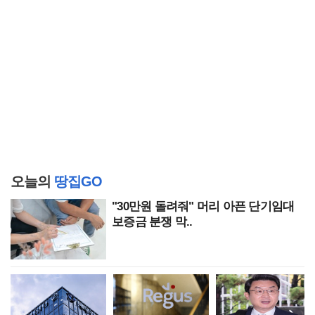
오늘의
땅집GO
"30만원 돌려줘" 머리 아픈 단기임대
보증금 분쟁 막..