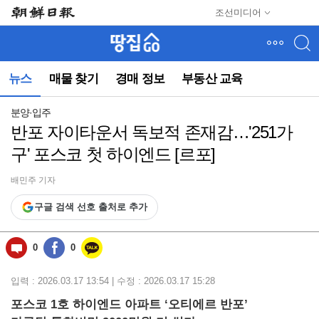
메
조선미디어
뉴
건
너
뛰
뉴스
매물 찾기
경매 정보
부동산 교육
기
(컨
텐
분양·입주
츠
반포 자이타운서 독보적 존재감…'251가
영
구' 포스코 첫 하이엔드 [르포]
역
으
로
배민주 기자
바
구글 검색 선호 출처로 추가
로
이
동)
0
0
입력 : 2026.03.17 13:54 | 수정 : 2026.03.17 15:28
포스코 1호 하이엔드 아파트 ‘오티에르 반포’