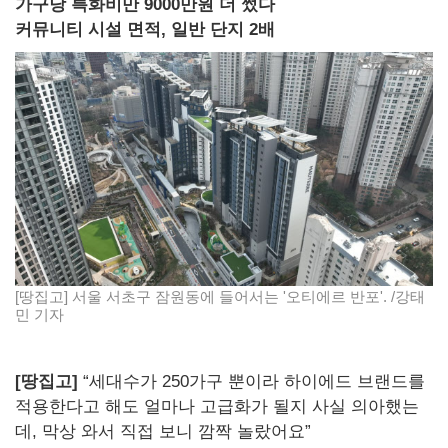
가구당 특화비만 9000만원 더 썼다
커뮤니티 시설 면적, 일반 단지 2배
[땅집고] 서울 서초구 잠원동에 들어서는 '오티에르 반포'. /강태
민 기자
[땅집고]
“세대수가 250가구 뿐이라 하이에드 브랜드를
적용한다고 해도 얼마나 고급화가 될지 사실 의아했는
데, 막상 와서 직접 보니 깜짝 놀랐어요”