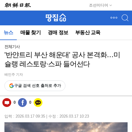
메
조선미디어
뉴
건
너
뛰
뉴스
매물 찾기
경매 정보
부동산 교육
기
(컨
텐
전체기사
츠
'반얀트리 부산 해운대' 공사 본격화…미
영
슐랭 레스토랑·스파 들어선다
역
으
로
배민주 기자
바
구글 검색 선호 출처로 추가
로
이
동)
0
0
입력 : 2026.03.17 09:35 | 수정 : 2026.03.17 10:23