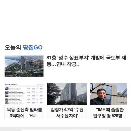
오늘의
땅집GO
81층 '성수 삼표부지' 개발에 국토부 제
동…연내 착공..
목동 준신축 빌라를
감정가 4.7억 '수원
"IMF 때 줍줍한
3억대에…'HUG
서수원자이'
압구정 땅 526평의
말소확약' 서울 빌..
낙찰가는?
위엄" 이수만, 100..
땅집고옥..