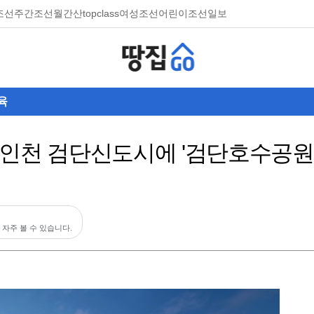
조선
주간조선
월간산
topclass
여성조선
어린이조선일보
육
인천 검단신도시에 '검단호수공원
 자주 볼 수 있습니다.