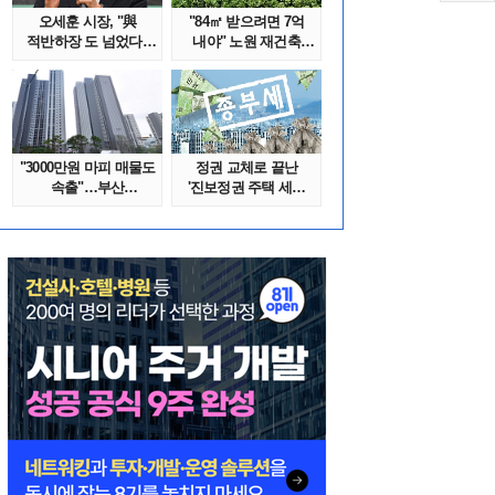
오세훈 시장, "與
"84㎡ 받으려면 7억
적반하장 도 넘었다"
내야" 노원 재건축
반박한 이유는
단지서 고령 ..
"3000만원 마피 매물도
정권 교체로 끝난
속출"…부산
'진보정권 주택 세금
대단지서도 잔금..
폭탄'