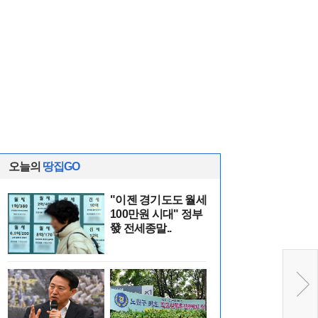
오늘의
땅집GO
"이젠 경기도도 월세
100만원 시대" 정부
發 전세종말..