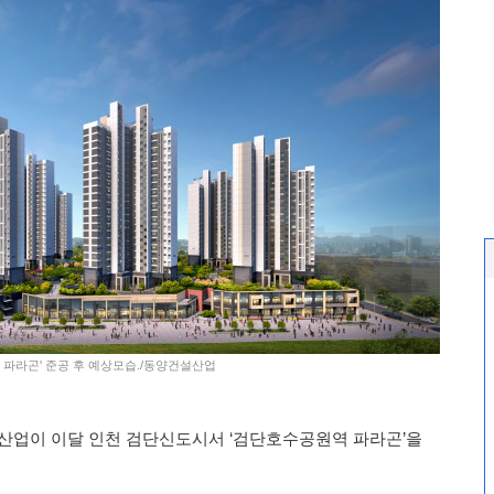
 파라곤' 준공 후 예상모습./동양건설산업
업이 이달 인천 검단신도시서 ‘검단호수공원역 파라곤’을