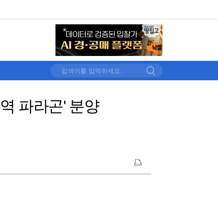
역 파라곤' 분양