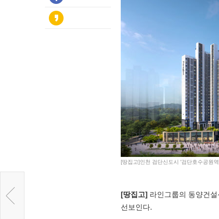
[땅집고]인천 검단신도시 '검단호수공원역
[땅집고]
라인그룹의 동양건설산
선보인다.