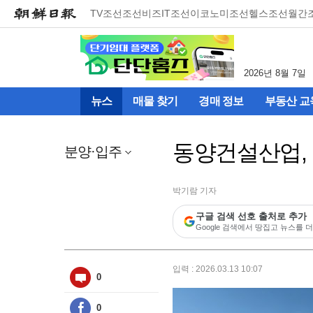
메
TV조선
조선비즈
IT조선
이코노미조선
헬스조선
월간
뉴
건
너
뛰
2026년 8월 7일
기
(컨
뉴스
매물 찾기
경매 정보
부동산 교
텐
츠
영
동양건설산업, 
역
분양·입주
으
로
바
박기람 기자
로
구글 검색 선호 출처로 추가
이
Google 검색에서 땅집고 뉴스를 더
동)
입력 : 2026.03.13 10:07
0
0