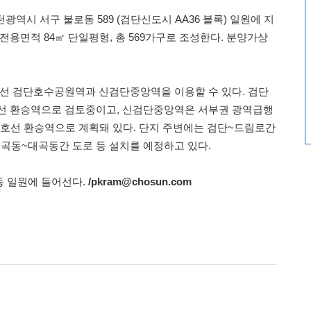
광역시 서구 불로동 589 (검단신도시 AA36 블록) 일원에 지
, 전용면적 84㎡ 단일평형, 총 569가구로 조성한다. 분양가상
선 검단호수공원역과 신검단중앙역을 이용할 수 있다. 검단
선 환승역으로 검토중이고, 신검단중앙역은 서부권 광역급행
철 5호선 환승역으로 계획돼 있다. 단지 주변에는 검단~드림로간
 금곡동~대곡동간 도로 등 설치를 예정하고 있다.
동 일원에 들어선다.
/pkram@chosun.com