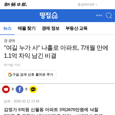
메
조선미디어
뉴
건
너
뛰
뉴스
매물 찾기
경매 정보
부동산 교육
기
(컨
텐
경·공매
츠
"여길 누가 사" 나홀로 아파트, 7개월 만에
영
1.1억 차익 남긴 비결
역
으
로
박기람 기자
바
구글 검색 선호 출처로 추가
로
이
동)
0
0
입력 : 2026.03.12 13:44
감정가 5억원 신월동 아파트 3억2670만원에 낙찰