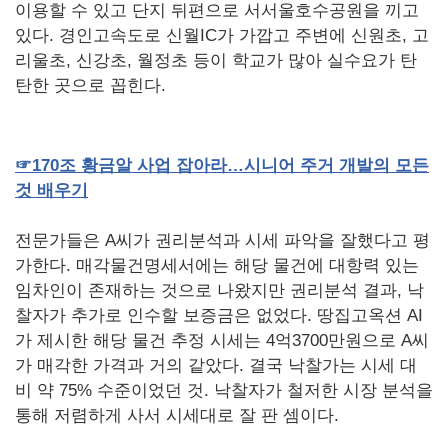
이용할 수 있고 단지 뒤편으로 서서울호수공원을 끼고
있다. 경인고속도로 신월IC가 가깝고 주변에 신원초, 고
리울초, 신강초, 월정초 등이 학교가 많아 실수요가 탄
탄한 곳으로 꼽힌다.
☞
170
조
황금알
사업
잡아라…시니어
주거
개발의
모든
것
배우기
전문가들은 A씨가 권리분석과 시세 파악을 잘했다고 평
가한다. 매각물건명세서에는 해당 물건에 대항력 있는
임차인이 존재하는 것으로 나왔지만 권리분석 결과, 낙
찰자가 추가로 인수할 보증금은 없었다. 땅집고옥션 AI
가 제시한 해당 물건 추정 시세는 4억3700만원으로 A씨
가 매각한 가격과 거의 같았다. 결국 낙찰가는 시세 대
비 약 75% 수준이었던 것. 낙찰자가 철저한 시장 분석을
통해 저렴하게 사서 시세대로 잘 판 셈이다.