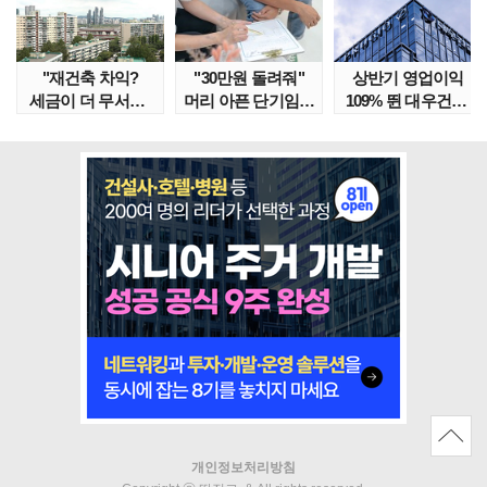
"재건축 차익?
"30만원 돌려줘"
상반기 영업이익
세금이 더 무서워"
머리 아픈 단기임대
109% 뛴 대우건설,
강남서 호가 수억 ..
보증금 분쟁 막..
주가는 '고점 대..
개인정보처리방침