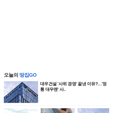
오늘의
땅집GO
대우건설 '사위 경영' 끝낸 이유?…'정
통 대우맨' 사..