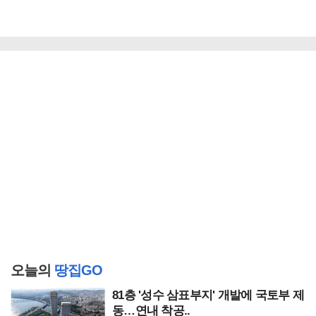
오늘의
땅집GO
81층 '성수 삼표부지' 개발에 국토부 제
동…연내 착공..