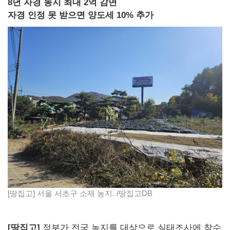
8년 자경 농지 최대 2억 감면
자경 인정 못 받으면 양도세 10% 추가
[땅집고] 서울 서초구 소재 농지. /땅집고DB
[땅집고]
정부가 전국 농지를 대상으로 실태조사에 착수