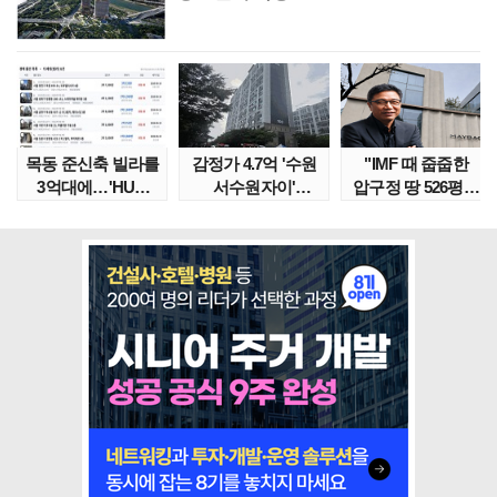
목동 준신축 빌라를
감정가 4.7억 '수원
"IMF 때 줍줍한
3억대에…'HUG
서수원자이'
압구정 땅 526평의
말소확약' 서울 빌..
낙찰가는?
위엄" 이수만, 100..
땅집고옥..