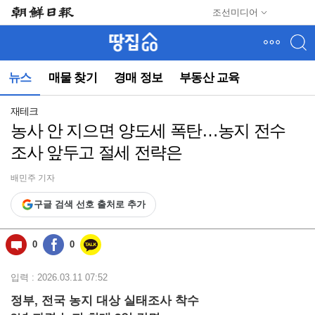
메
조선미디어
뉴
건
너
뛰
뉴스
매물 찾기
경매 정보
부동산 교육
기
(컨
텐
재테크
츠
농사 안 지으면 양도세 폭탄…농지 전수
영
조사 앞두고 절세 전략은
역
으
로
배민주 기자
바
구글 검색 선호 출처로 추가
로
이
동)
0
0
입력 : 2026.03.11 07:52
정부, 전국 농지 대상 실태조사 착수