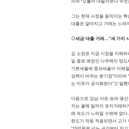
라며 “오를까 내릴까보다 무엇
그는 현재 시장을 움직이는 핵심
대출은 얕아지고 거래는 느려지
◇세금·대출·거래…“세 가지 
김 소장은 지금 시장을 이해하려
일 종료 예정인 다주택자 양도
기본세율에 중과세율이 더해질 수
상력이 바뀌는 분기점”이라며 
는 이유가 공식화된다”고 말했
다음으로 강남·서초·송파·용산
지는 올해 말까지 토지거래허가
래 속도가 느려질 수밖에 없다
한도가 차등 적용되면서 고가 
“15억원을 넘는 구간부터 자