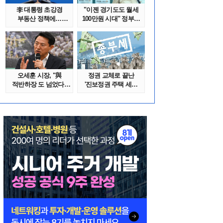
李 대통령 초강경
"이젠 경기도도 월세
부동산 정책에…
100만원 시대" 정부發
추미애 '경기도 재..
전세종말..
오세훈 시장, "與
정권 교체로 끝난
적반하장 도 넘었다"
'진보정권 주택 세금
반박한 이유는
폭탄'