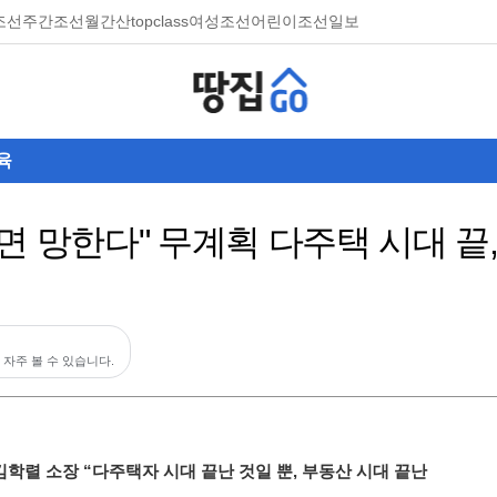
조선
주간조선
월간산
topclass
여성조선
어린이조선일보
육
 팔면 망한다" 무계획 다주택 시대 
 자주 볼 수 있습니다.
 김학렬 소장 “다주택자 시대 끝난 것일 뿐, 부동산 시대 끝난