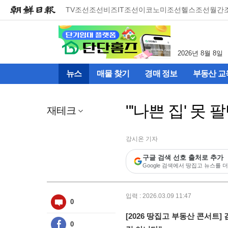
메
TV조선
조선비즈
IT조선
이코노미조선
헬스조선
월간
뉴
건
너
뛰
2026년 8월 8일
기
(컨
뉴스
매물 찾기
경매 정보
부동산 교
텐
츠
영
"'나쁜 집' 못
역
재테크
으
로
바
강시온 기자
로
구글 검색 선호 출처로 추가
이
Google 검색에서 땅집고 뉴스를 더
동)
입력 : 2026.03.09 11:47
0
[2026 땅집고 부동산 콘서트]
0