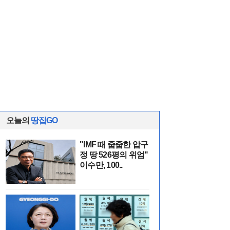
오늘의
땅집GO
"IMF 때 줍줍한 압구
정 땅 526평의 위엄"
이수만, 100..