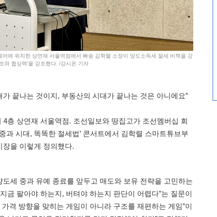
울스퀘어에 위치한 상연재 서울역점에서 빠숑 김학렬 소장이 양도소득세 절세 비책을 강
조와 협상력'을 강조했다. /강시온 기자
가 끝나는 것이지, 부동산의 시대가 끝나는 것은 아니에요”
어 4층 상연재 서울역점. 조선일보와 땅집고가 조선멤버십 회
 중과 시대, 똑똑한 절세법’ 콘서트에서 김학렬 스마트튜브부
시장을 이렇게 정의했다.
도세 중과 유예 종료를 앞두고 매도와 보유 전략을 고민하는
“지금 팔아야 하는지, 버텨야 하는지 판단이 어렵다”는 질문이
은 가격 방향을 맞히는 게임이 아니라 구조를 재편하는 게임”이