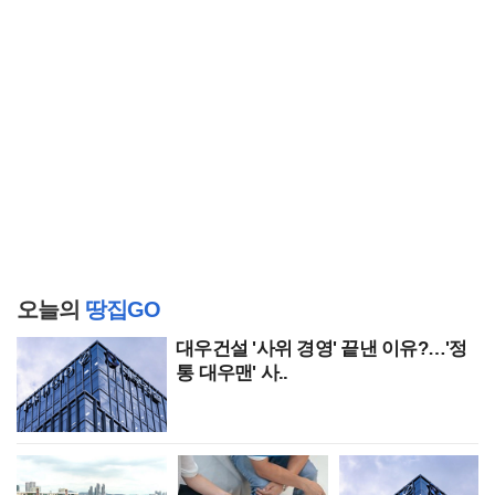
오늘의
땅집GO
대우건설 '사위 경영' 끝낸 이유?…'정
통 대우맨' 사..