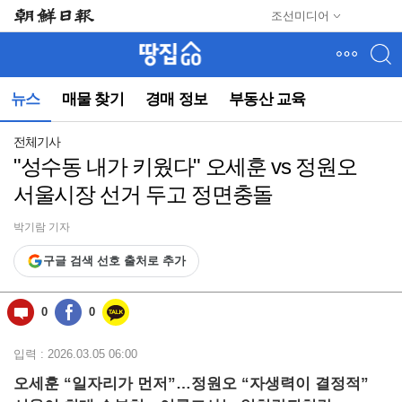
메
조선미디어
뉴
건
너
뛰
뉴스
매물 찾기
경매 정보
부동산 교육
기
(컨
텐
전체기사
츠
"성수동 내가 키웠다" 오세훈 vs 정원오
영
서울시장 선거 두고 정면충돌
역
으
로
박기람 기자
바
구글 검색 선호 출처로 추가
로
이
동)
0
0
입력 : 2026.03.05 06:00
오세훈 “일자리가 먼저”…정원오 “자생력이 결정적”