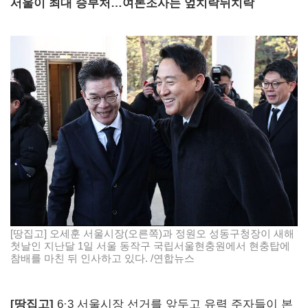
서울이 최대 승부처…여론조사는 엎치락뒤치락
[땅집고] 오세훈 서울시장(오른쪽)과 정원오 성동구청장이 새해
첫날인 지난달 1일 서울 동작구 국립서울현충원에서 현충탑에
참배를 마친 뒤 인사하고 있다. /연합뉴스
[땅집고]
6·3 서울시장 선거를 앞두고 유력 주자들이 본