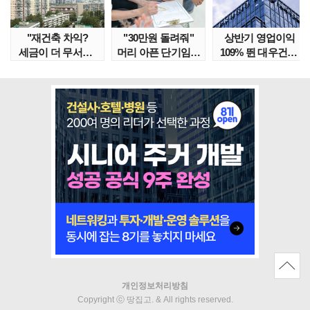
"재건축 차익?
"30만원 돌려줘"
상반기 영업이익
세금이 더 무서워"
머리 아픈 단기임대
109% 뛴 대우건설,
강남서 호가 수억 ..
보증금 분쟁 막..
주가는 '고점 대..
개인정보처리방침
Copyright ⓒ 땅집고. & All rights reserved.