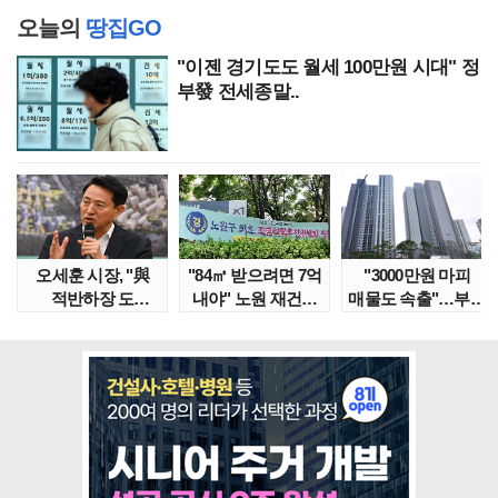
오늘의
땅집GO
"이젠 경기도도 월세 100만원 시대" 정
부發 전세종말..
오세훈 시장, "與
"84㎡ 받으려면 7억
"3000만원 마피
적반하장 도
내야" 노원 재건축
매물도 속출"…부산
넘었다" 반박한
단지서 고령 ..
대단지서도 잔금..
이유는