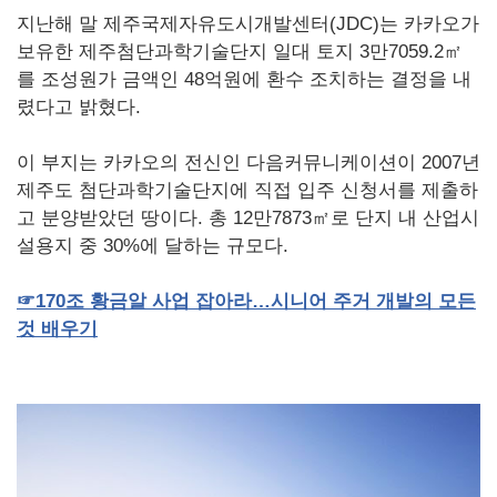
지난해 말 제주국제자유도시개발센터(JDC)는 카카오가
보유한 제주첨단과학기술단지 일대 토지 3만7059.2㎡
를 조성원가 금액인 48억원에 환수 조치하는 결정을 내
렸다고 밝혔다.
이 부지는 카카오의 전신인 다음커뮤니케이션이 2007년
제주도 첨단과학기술단지에 직접 입주 신청서를 제출하
고 분양받았던 땅이다. 총 12만7873㎡로 단지 내 산업시
설용지 중 30%에 달하는 규모다.
☞
170
조
황금알
사업
잡아라…시니어
주거
개발의
모든
것
배우기