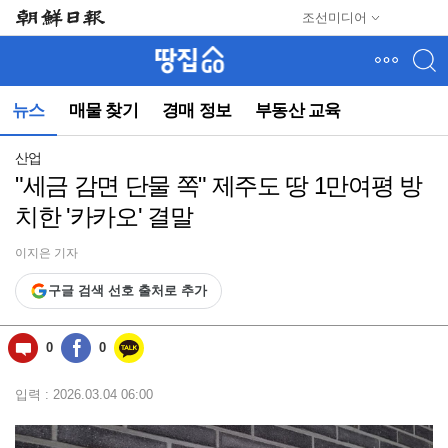
메
조선미디어
뉴
건
너
뛰
뉴스
매물 찾기
경매 정보
부동산 교육
기
(컨
텐
산업
츠
"세금 감면 단물 쪽" 제주도 땅 1만여평 방
영
치한 '카카오' 결말
역
으
로
이지은 기자
바
구글 검색 선호 출처로 추가
로
이
동)
0
0
입력 : 2026.03.04 06:00