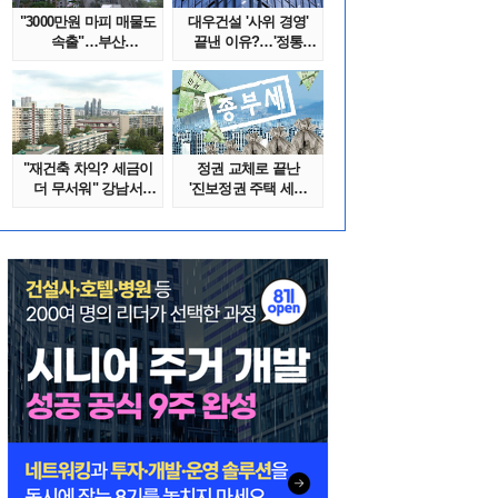
"3000만원 마피 매물도
대우건설 '사위 경영'
속출"…부산
끝낸 이유?…'정통
대단지서도 잔금..
대우맨' 사..
"재건축 차익? 세금이
정권 교체로 끝난
더 무서워" 강남서
'진보정권 주택 세금
호가 수억 ..
폭탄'