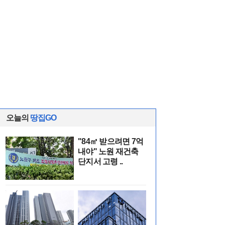
오늘의
땅집GO
"84㎡ 받으려면 7억
내야" 노원 재건축
단지서 고령 ..