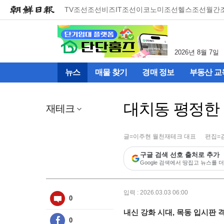
메
TV조선
조선비즈
IT조선
이코노미조선
헬스조선
월간
뉴
건
너
뛰
2026년 8월 7일
기
(컨
뉴스
매물 찾기
경매 정보
부동산 교
텐
츠
영
대치동 평정한 
역
재테크
으
로
바
글=이주현 월천재테크 대표
편집=
로
구글 검색 선호 출처로 추가
이
Google 검색에서 땅집고 뉴스를 더
동)
입력 : 2026.03.03 06:00
0
내신 강화 시대, 목동 입시판 
0