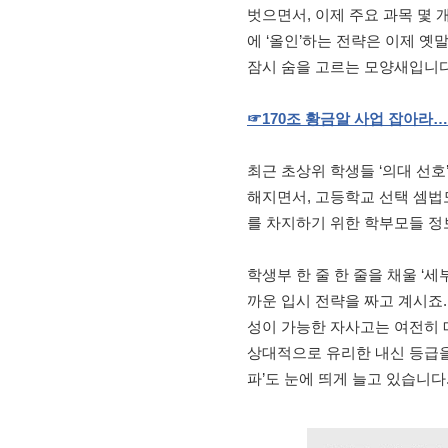
벗으면서, 이제 주요 과목 몇 
에 ‘올인’하는 전략은 이제 옛
잠시 숨을 고르는 모양새입니다
☞
170
조
황금알
사업
잡아라…
최근 초상위 학생들 ‘의대 선호
해지면서, 고등학교 선택 셈법
를 차지하기 위한 학부모들 정
학생부 한 줄 한 줄을 채울 ‘
까운 입시 전략을 짜고 계시죠.
성이 가능한 자사고는 여전히 
상대적으로 유리한 내신 등급을
파’도 눈에 띄게 늘고 있습니다