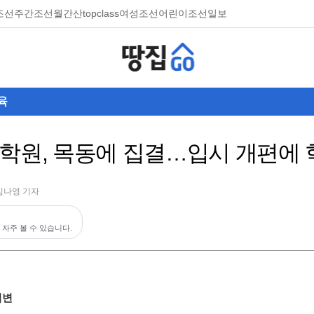
조선
주간조선
월간산
topclass
여성조선
어린이조선일보
육
학원, 목동에 집결…입시 개편에 
김나영 기자
 자주 볼 수 있습니다.
격변