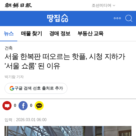
메
조선미디어
뉴
건
너
뛰
뉴스
매물 찾기
경매 정보
부동산 교육
기
(컨
텐
건축
츠
서울 한복판 떠오르는 핫플, 시청 지하가
영
'서울 쇼룸' 된 이유
역
으
로
박기람 기자
바
구글 검색 선호 출처로 추가
로
이
동)
0
0
입력 : 2026.03.01 06:00