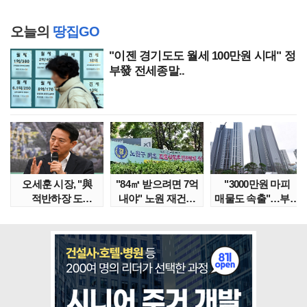
오늘의
땅집GO
"이젠 경기도도 월세 100만원 시대" 정
부發 전세종말..
오세훈 시장, "與
"84㎡ 받으려면 7억
"3000만원 마피
적반하장 도
내야" 노원 재건축
매물도 속출"…부산
넘었다" 반박한
단지서 고령 ..
대단지서도 잔금..
이유는