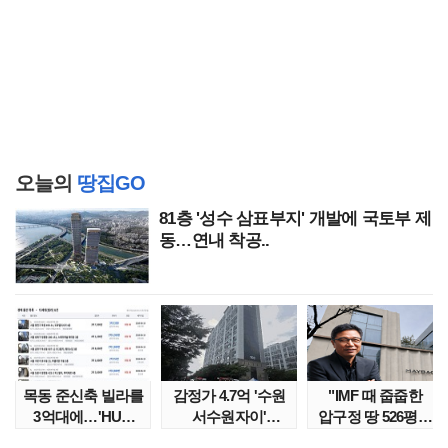
오늘의
땅집GO
81층 '성수 삼표부지' 개발에 국토부 제
동…연내 착공..
목동 준신축 빌라를
감정가 4.7억 '수원
"IMF 때 줍줍한
3억대에…'HUG
서수원자이'
압구정 땅 526평의
말소확약' 서울 빌..
낙찰가는?
위엄" 이수만, 100..