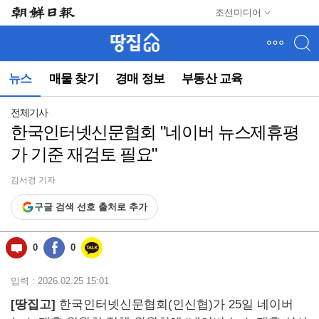
메
조선미디어
뉴
건
너
뛰
뉴스
매물 찾기
경매 정보
부동산 교육
기
(컨
텐
전체기사
츠
한국인터넷신문협회 "네이버 뉴스제휴평
영
가 기준 재검토 필요"
역
으
로
김서경 기자
바
구글 검색 선호 출처로 추가
로
이
동)
0
0
입력 : 2026.02.25 15:01
[땅집고]
한국인터넷신문협회(인신협)가 25일 네이버