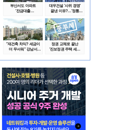
부산서도 아파트
대우건설 '사위 경영'
'잔금대출
끝낸 이유?…'정통
대란'…"대통령 특별
대우맨' 사..
지시..
"재건축 차익? 세금이
정권 교체로 끝난
더 무서워" 강남서
'진보정권 주택 세금
호가 수억 ..
폭탄'