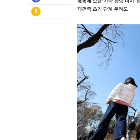
옆동네 오금·가락 상승 여지 ‘
재건축 초기 단계 우려도