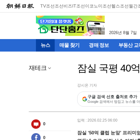
메
TV조선
조선비즈
IT조선
이코노미조선
헬스조선
월간
뉴
건
너
뛰
2026년 8월 7일
기
(컨
뉴스
매물 찾기
경매 정보
부동산 교
텐
츠
영
잠실 국평 40억
역
재테크
으
로
바
강시온 기자
로
구글 검색 선호 출처로 추가
이
Google 검색에서 땅집고 뉴스를 더
동)
입력 : 2026.02.25 06:00
0
잠실 ‘50억 클럽 눈앞’ 프리미
0