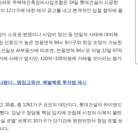
아파트 주택재건축정비사업조합은 24일 롯데건설이 시공한
류지 12가구에 대한 매각 공고를 내고 본격적인 입찰 절차에 돌
이 소유권 분쟁이나 사업비 정산 등 만일의 사태에 대비해
장 선호도가 높은 전용면적 84㎡ 8가구와 한강 조망이 가능한
선일보 AI부동산에 따르면, 전용면적 84㎡은 이달 12일 67억
래 사례가 없지만, 120억~155억원에 거래될 것이라는 평가
나왔다…땅집고옥션
,
백발백중
투자법
제시
고 35층, 총 1261가구 규모의 대단지다. 롯데건설의 하이엔드
 적용했다. 강남구 청담동 핵심 입지에 건립돼 시장의 이목이 쏠린
잠실 르엘’ 보류지 10가구가 단기간에 완판되면서 청담 르엘 보
이다.