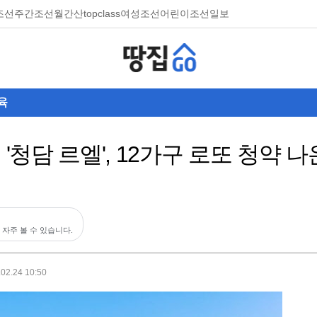
조선
주간조선
월간산
topclass
여성조선
어린이조선일보
육
 '청담 르엘', 12가구 로또 청약 
 자주 볼 수 있습니다.
.02.24 10:50