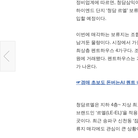
정비업계에 따르면, 청담삼익
하이엔드 단지 ‘청담 르엘’ 보
입할 예정이다.
이번에 매각하는 보류지는 조합
남겨둔 물량이다. 시장에서 가
최상층 펜트하우스 4가구다. 조
원에 거래됐다. 펜트하우스는 거
가 나온다.
☞
경매
초보도
돈버는
AI
퀀트
청담르엘은 지하 4층~ 지상 최
브랜드인 ‘르엘(LE-EL)’을
곳이다. 최근 송파구 신천동 ‘
류지 매각에도 관심이 큰 상황