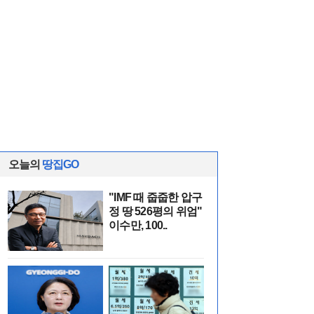
오늘의
땅집GO
"IMF 때 줍줍한 압구
정 땅 526평의 위엄"
이수만, 100..