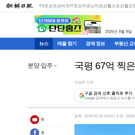
메
TV조선
조선비즈
IT조선
이코노미조선
헬스조선
월간
뉴
건
너
뛰
2026년 8월 8일
기
(컨
뉴스
매물 찾기
경매 정보
부동산 교
텐
츠
영
국평 67억 찍은
역
분양·입주
으
로
바
이승우 기자
로
구글 검색 선호 출처로 추가
이
Google 검색에서 땅집고 뉴스를 더
동)
입력 : 2026.02.24 10:02 | 수정 : 2026
0
0