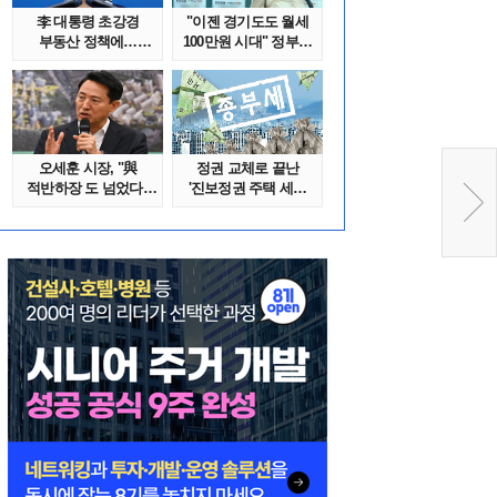
李 대통령 초강경
"이젠 경기도도 월세
부동산 정책에…
100만원 시대" 정부發
추미애 '경기도 재..
전세종말..
오세훈 시장, "與
정권 교체로 끝난
적반하장 도 넘었다"
'진보정권 주택 세금
반박한 이유는
폭탄'