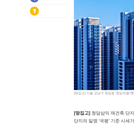
[땅집고] 서울 강남구 청담동 '청담르엘'/
[땅집고]
청담삼익 재건축 단지인
단지의 일명 ‘국평’ 기준 시세