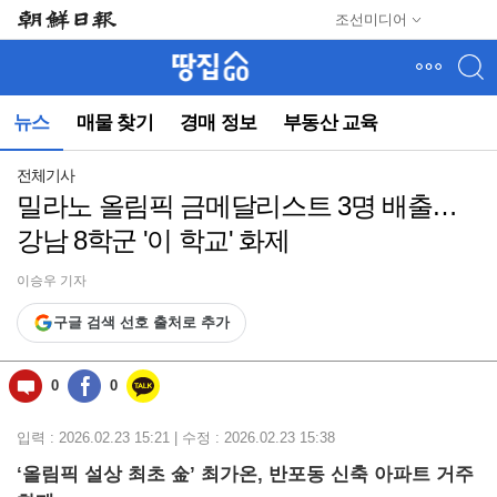
메
조선미디어
뉴
건
너
뛰
뉴스
매물 찾기
경매 정보
부동산 교육
기
(컨
텐
전체기사
츠
밀라노 올림픽 금메달리스트 3명 배출…
영
강남 8학군 '이 학교' 화제
역
으
로
이승우 기자
바
구글 검색 선호 출처로 추가
로
이
동)
0
0
입력 : 2026.02.23 15:21 | 수정 : 2026.02.23 15:38
‘올림픽 설상 최초 金’ 최가온, 반포동 신축 아파트 거주