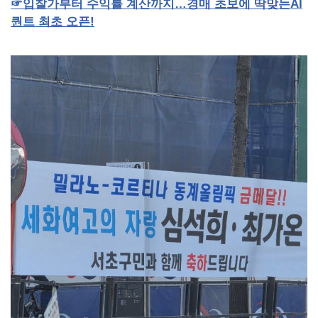
☞
입찰가부터
수익률
계산까지…경매
초보에
딱맞는
AI
퀀트
최초
오픈
!