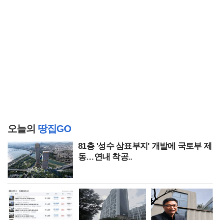
오늘의
땅집GO
81층 '성수 삼표부지' 개발에 국토부 제
동…연내 착공..