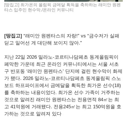
[땅집고] 최가온의 올림픽 금메달 획득을 축하하는 래미안 원펜
타스 입주민 현수막./온라인 커뮤니티
[땅집고]
“래미안 원펜타스의 자랑!” vs “금수저가 실패
딛고 일어선 게 대단해 보이지 않아.”
지난 22일 2026 밀라노-코르티나담페초 동계올림픽이
폐막한 가운데 최근 온라인 커뮤니티에서는 서울 서초
구 반포동 ‘래미안 원펜타스’ 단지에 걸린 현수막이 화제
가 됐다. 2026 밀라노-코르티나담페초 동계올림픽 스노
보드 하프파이프에서 금메달을 획득한 최가온 선수(18)
를 축하하는 내용이었다. 최가온 선수 가족이 거주하는
것으로 알려진 래미안 원펜타스는 전용면적 84㎡는 최
고 41억원에 거래됐다. 전용245㎡는 최고 150억원을 호
가하는 것으로 알려져 있다