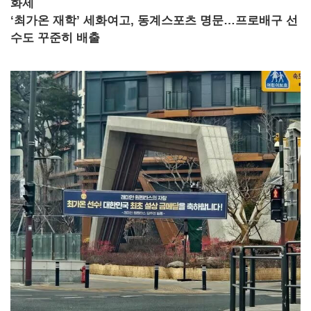
화제
‘최가온 재학’ 세화여고, 동계스포츠 명문…프로배구 선
수도 꾸준히 배출