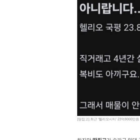
[땅집고] 최근 ‘헬리오시티’ 23억8000
하지만
땅집고
가 송파구 일대 