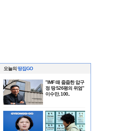
오늘의
땅집GO
"IMF 때 줍줍한 압구
정 땅 526평의 위엄"
이수만, 100..