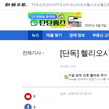
메
TV조선
조선비즈
IT조선
이코노미조선
헬스조선
월간
뉴
건
너
뛰
2026년 8월 8일
기
(컨
뉴스
매물 찾기
경매 정보
부동산 교
텐
츠
영
[단독] 헬리오
역
전체기사
으
로
바
이지은 기자
로
구글 검색 선호 출처로 추가
이
Google 검색에서 땅집고 뉴스를 더
동)
입력 : 2026.02.22 16:12
0
0