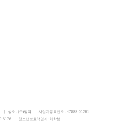
고
상호 : (주)엠딕
사업자등록번호 : 47888-01291
-6176
청소년보호책임자: 차학봉