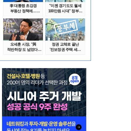
李 대통령 초강경
"이젠 경기도도 월세
부동산 정책에…
100만원 시대" 정부發
추미애 '경기도 재..
전세종말..
오세훈 시장, "與
정권 교체로 끝난
적반하장 도 넘었다"
'진보정권 주택 세금
반박한 이유는
폭탄'