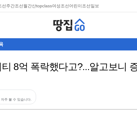
조선
주간조선
월간산
topclass
여성조선
어린이조선일보
육
시티 8억 폭락했다고?...알고보니
 자주 볼 수 있습니다.