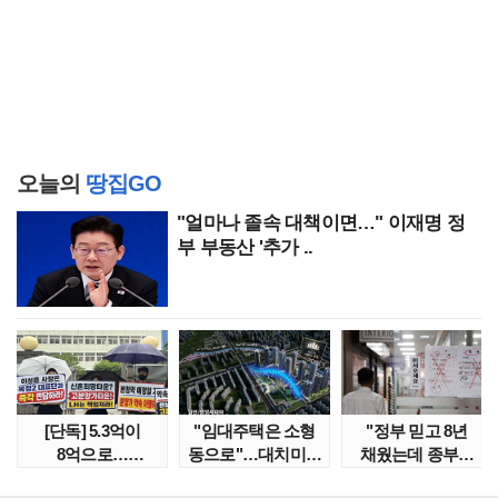
오늘의
땅집GO
"얼마나 졸속 대책이면…" 이재명 정
부 부동산 '추가 ..
[단독] 5.3억이
"임대주택은 소형
"정부 믿고 8년
8억으로…
동으로"…대치미도
채웠는데 종부세
성남복정2지구
'꼼수 소셜믹스'..
수천만원 뛰어"