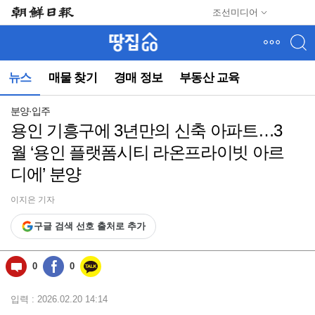
메
조선미디어
뉴
건
너
뛰
뉴스
매물 찾기
경매 정보
부동산 교육
기
(컨
텐
분양·입주
츠
용인 기흥구에 3년만의 신축 아파트…3
영
월 ‘용인 플랫폼시티 라온프라이빗 아르
역
으
디에’ 분양
로
바
이지은 기자
로
이
구글 검색 선호 출처로 추가
동)
0
0
입력 : 2026.02.20 14:14