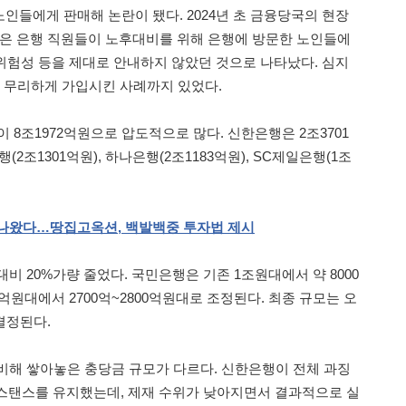
인들에게 판매해 논란이 됐다. 2024년 초 금융당국의 현장
받은 은행 직원들이 노후대비를 위해 은행에 방문한 노인들에
 위험성 등을 제대로 안내하지 않았던 것으로 나타났다. 심지
을 무리하게 가입시킨 사례까지 있었다.
 8조1972억원으로 압도적으로 많다. 신한은행은 2조3701
2조1301억원), 하나은행(2조1183억원), SC제일은행(1조
나왔다…땅집고옥션
,
백발백중
투자법
제시
비 20%가량 줄었다. 국민은행은 기존 1조원대에서 약 8000
0억원대에서 2700억~2800억원대로 조정된다. 최종 규모는 오
결정된다.
비해 쌓아놓은 충당금 규모가 다르다. 신한은행이 전체 과징
 스탠스를 유지했는데, 제재 수위가 낮아지면서 결과적으로 실