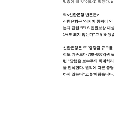
입증이 될 것”이라고 말했다.
/
※
<신한은행
반론문>
신한은행은 ‘심지어
청력이
안
분과
관련
“ELS 민원보상
대
1%도
되지
않는다”고
밝혀왔습
신한은행은 또 ‘충당금
규모를
적도
기존보다
700~800억원
련
“당행은
보수주의
회계처리
을
인식한다
. 원칙에
따른
충당
하지
않는다”고
밝혀왔습니다.