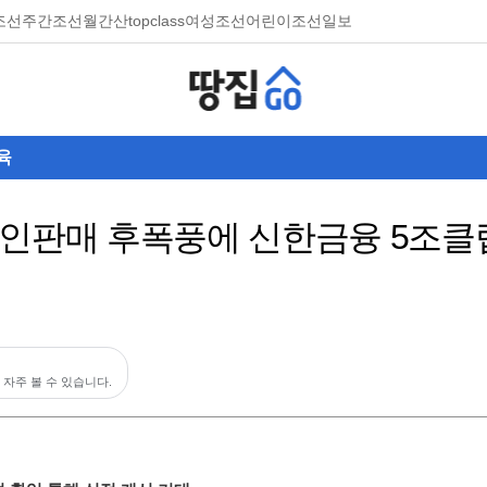
조선
주간조선
월간산
topclass
여성조선
어린이조선일보
육
노인판매 후폭풍에 신한금융 5조클
 자주 볼 수 있습니다.