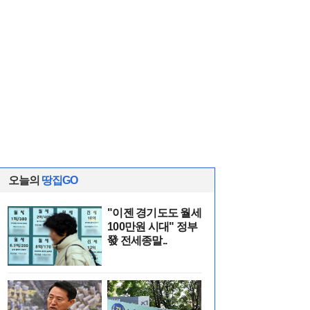
오늘의
땅집GO
"이젠 경기도도 월세
100만원 시대" 정부
發 전세종말..