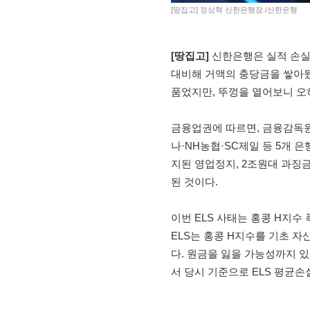
[땅집고] 정상혁 신한은행장./신한은행
[땅집고]
신한은행은 실적 손실
대비해 거액의 충당금을 쌓아
품었지만, 뚜껑을 열어보니 오히
금융업권에 따르면, 금융감독원
나·NH농협·SC제일 등 5개 
지된 영업정지, 2조원대 과징금
된 것이다.
이번 ELS 사태는 홍콩 H지수
ELS는 홍콩 H지수를 기초 
다. 원금을 잃을 가능성까지 있
서 당시 기준으로 ELS 평균손