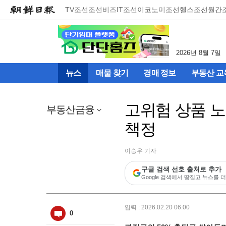
메
TV조선
조선비즈
IT조선
이코노미조선
헬스조선
월간
뉴
건
너
뛰
2026년 8월 7일
기
(컨
뉴스
매물 찾기
경매 정보
부동산 교
텐
츠
영
고위험 상품 
역
부동산금융
으
책정
로
바
로
이승우 기자
이
동)
구글 검색 선호 출처로 추가
Google 검색에서 땅집고 뉴스를 더
입력 : 2026.02.20 06:00
0