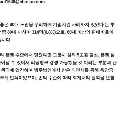
raul1649@chosun.com
좋은
80대
노인을
무리하게
가입시킨
사례까지
있었다’는
부
상
중
80대
이상이
314명(0.8%)으로, 80세
이상의
판매비율이
니다.
타
은행
수준에서
맞췄다면
그룹사
실적
5조원
달성, 은행
실
늘어날
수
있어서
리딩뱅크
경쟁
가능했을
것’이라는
부분과
관
원칙에
입각하여
법무법인에서
받은
의견서를
통해
충당금
부채
인식이었으며, 손익
수준에
따라
회계처리
원칙을
변경