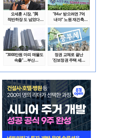
오세훈 시장, "與
"84㎡ 받으려면 7억
적반하장 도 넘었다"
내야" 노원 재건축
반박한 이유는
단지서 고령 ..
"3000만원 마피 매물도
정권 교체로 끝난
속출"…부산
'진보정권 주택 세금
대단지서도 잔금..
폭탄'