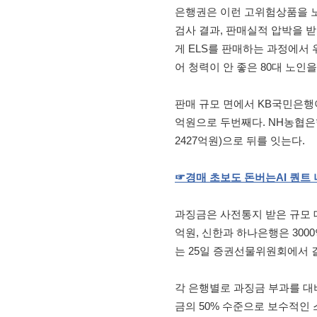
은행권은 이런 고위험상품을 노
검사 결과, 판매실적 압박을 
게 ELS를 판매하는 과정에서
어 청력이 안 좋은 80대 노인
판매 규모 면에서 KB국민은행이
억원으로 두번째다. NH농협은행(
2427억원)으로 뒤를 잇는다.
☞
경매
초보도
돈버는
AI
퀀트
과징금은 사전통지 받은 규모 대
억원, 신한과 하나은행은 300
는 25일 증권선물위원회에서 
각 은행별로 과징금 부과를 대
금의 50% 수준으로 보수적인