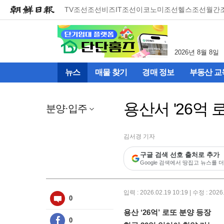
메
TV조선
조선비즈
IT조선
이코노미조선
헬스조선
월간
뉴
건
너
뛰
2026년 8월 8일
기
(컨
뉴스
매물 찾기
경매 정보
부동산 교
텐
츠
영
용산서 '26억
역
분양·입주
으
로
바
김서경 기자
로
구글 검색 선호 출처로 추가
이
Google 검색에서 땅집고 뉴스를 더
동)
입력 : 2026.02.19 10:19 | 수정 : 2026
0
용산 ‘26억’ 로또 분양 등장
0