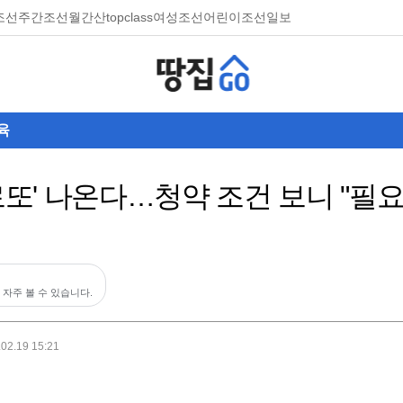
조선
주간조선
월간산
topclass
여성조선
어린이조선일보
육
 로또' 나온다…청약 조건 보니 "필
 자주 볼 수 있습니다.
.02.19 15:21