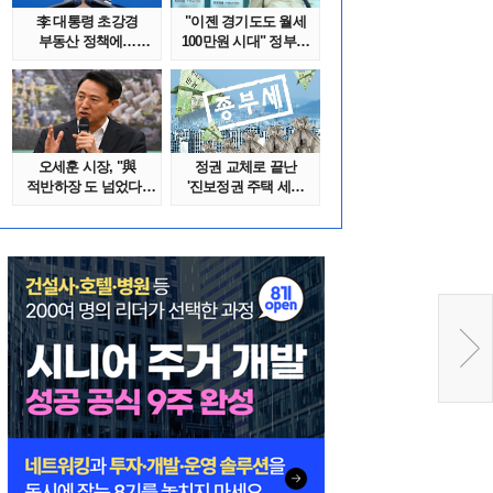
李 대통령 초강경
"이젠 경기도도 월세
부동산 정책에…
100만원 시대" 정부發
추미애 '경기도 재..
전세종말..
오세훈 시장, "與
정권 교체로 끝난
적반하장 도 넘었다"
'진보정권 주택 세금
반박한 이유는
폭탄'