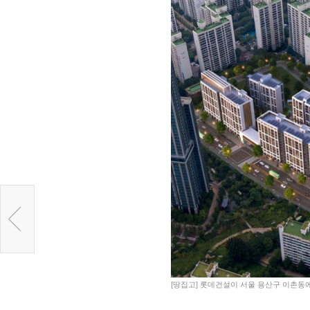
[땅집고] 롯데건설이 서울 용산구 이촌동에 