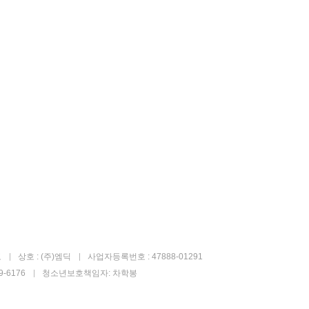
고
상호 : (주)엠딕
사업자등록번호 : 47888-01291
-6176
청소년보호책임자: 차학봉