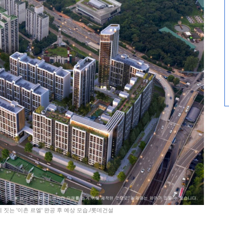
짓는 '이촌 르엘' 완공 후 예상 모습./롯데건설