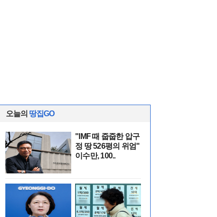
오늘의
땅집GO
"IMF 때 줍줍한 압구
정 땅 526평의 위엄"
이수만, 100..