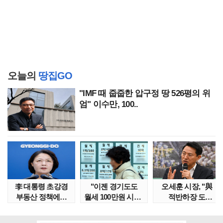
오늘의
땅집GO
"IMF 때 줍줍한 압구정 땅 526평의 위
엄" 이수만, 100..
李 대통령 초강경
"이젠 경기도도
오세훈 시장, "與
부동산 정책에…
월세 100만원 시대"
적반하장 도
추미애 '경기도 재..
정부發 전세종말..
넘었다" 반박한
이유는