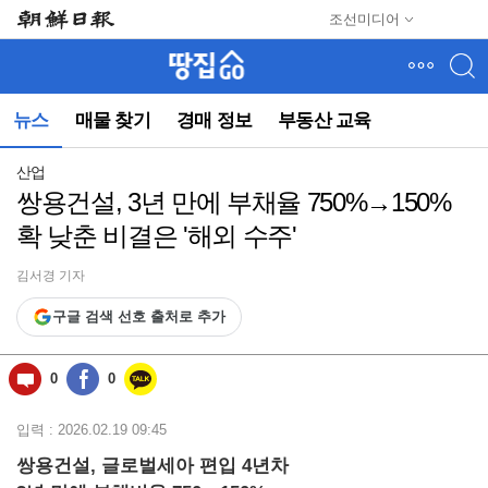
메
조선미디어
뉴
건
너
뛰
뉴스
매물 찾기
경매 정보
부동산 교육
기
(컨
텐
산업
츠
쌍용건설, 3년 만에 부채율 750%→150%
영
확 낮춘 비결은 '해외 수주'
역
으
로
김서경 기자
바
구글 검색 선호 출처로 추가
로
이
동)
0
0
입력 : 2026.02.19 09:45
쌍용건설, 글로벌세아 편입 4년차