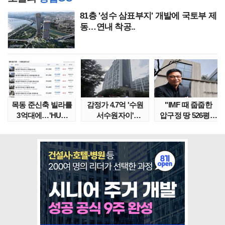
81층 '성수 삼표부지' 개발에 국토부 제
동…연내 착공..
목동 준신축 빌라를
감정가 4.7억 '수원
"IMF 때 줍줍한
3억대에…'HUG
서수원자이'
압구정 땅 526평의
말소확약' 서울 빌..
낙찰가는?
위엄" 이수만, 100..
땅집고옥..