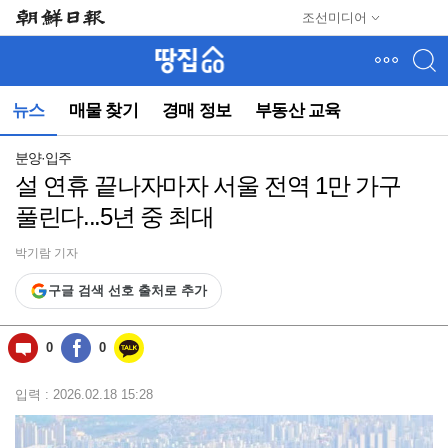
메
조선미디어
뉴
건
너
뛰
뉴스
매물 찾기
경매 정보
부동산 교육
기
(컨
텐
분양·입주
츠
설 연휴 끝나자마자 서울 전역 1만 가구
영
풀린다...5년 중 최대
역
으
로
박기람 기자
바
구글 검색 선호 출처로 추가
로
이
동)
0
0
입력 : 2026.02.18 15:28