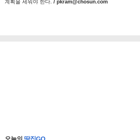
계획을 세워야 한다.
/ pkram@chosun.com
오늘의
땅집GO