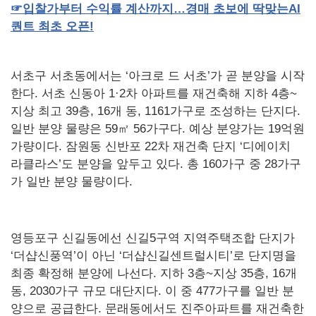
☞
입찰가부터
수익률
계산까지…경매
초보에
딱맞는
AI
퀀트
최초
오픈
!
서초구 서초동에서는 ‘아크로 드 서초’가 곧 분양을 시작
한다. 서초 신동아 1·2차 아파트를 재건축해 지하 4층~
지상 최고 39층, 16개 동, 1161가구로 조성하는 단지다.
일반 분양 물량은 59㎡ 56가구다. 예상 분양가는 19억원
가량이다. 잠원동 신반포 22차 재건축 단지 ‘디에이치
라클라스’도 분양을 앞두고 있다. 총 160가구 중 28가구
가 일반 분양 물량이다.
영등포구 신길동에선 신길5구역 지역주택조합 단지가
‘더샵신풍역’이 아닌 ‘더샵신길센트럴시티’로 단지명을
최종 확정해 분양에 나선다. 지하 3층~지상 35층, 16개
동, 2030가구 규모 대단지다. 이 중 477가구를 일반 분
양으로 공급한다. 문래동에서도 진주아파트를 재건축한