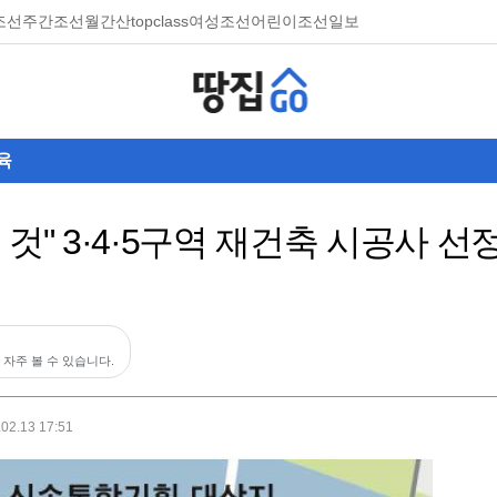
조선
주간조선
월간산
topclass
여성조선
어린이조선일보
육
것" 3·4·5구역 재건축 시공사 선정
 자주 볼 수 있습니다.
.02.13 17:51