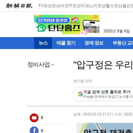
메
TV조선
조선비즈
IT조선
이코노미조선
헬스조선
월간
뉴
건
너
뛰
2026년 8월 6일
기
(컨
뉴스
매물 찾기
경매 정보
부동산 교
텐
츠
영
"압구정은 우리 
역
정비사업
으
로
바
박기람 기자
로
구글 검색 선호 출처로 추가
이
Google 검색에서 땅집고 뉴스를 더
동)
입력 : 2026.02.13 17:27 | 수정 : 2026
0
0