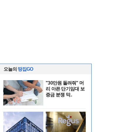
오늘의
땅집GO
"30만원 돌려줘" 머
리 아픈 단기임대 보
증금 분쟁 막..