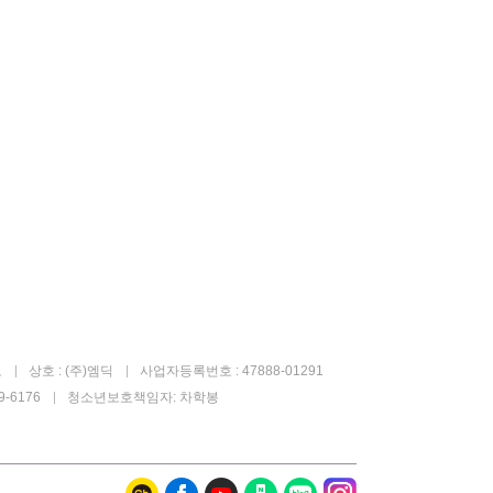
고
상호 : (주)엠딕
사업자등록번호 : 47888-01291
-6176
청소년보호책임자: 차학봉