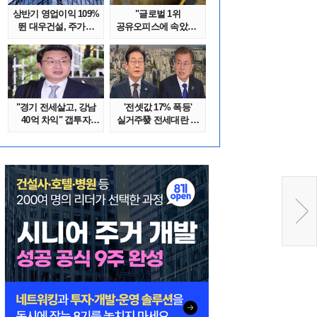
상반기 영업이익 109%
"글로벌 1위
뛴 대우건설, 주가는
공유오피스에 속았다"
'고점 대..
1년간 줄적자, 리..
"경기 전세살고, 강남
'전셋값 17% 폭등'
40억 차익" 갭투자
실거주發 전세대란 또
막은 금융위..
오나