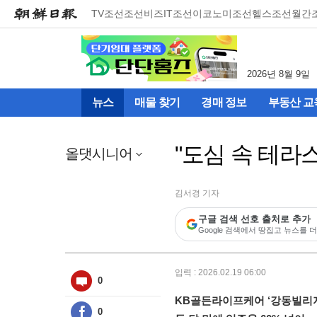
메
TV조선
조선비즈
IT조선
이코노미조선
헬스조선
월간
뉴
건
너
뛰
2026년 8월 9일
기
(컨
뉴스
매물 찾기
경매 정보
부동산 교
텐
츠
영
"도심 속 테라
역
올댓시니어
으
로
바
김서경 기자
로
구글 검색 선호 출처로 추가
이
Google 검색에서 땅집고 뉴스를 더
동)
입력 : 2026.02.19 06:00
0
KB골든라이프케어 ‘강동빌리
0