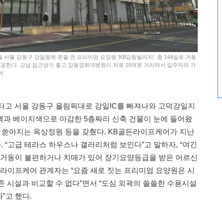
 서울 강동구 강일동에 문을 연 프리미엄 요양원 'KB강동빌리지'. 총 144실로 거동
공한다. 강남 접근성이 좋고 강동경희대병원이 차로 10여분 거리여서 입주자와 가
어
 타고 서울 강동구 올림픽대로 강일IC를 빠져나와 고덕강일지
갈색과 베이지색으로 마감한 5층짜리 신축 건물이 눈에 들어왔
이 쏟아지는 옥상정원 등을 갖췄다. KB골든라이프케어가 지난
다. “고급 테라스 하우스나 갤러리처럼 보인다”고 말하자, “여긴
 거동이 불편하거나 치매가 있어 장기요양등급을 받은 어르신
든라이프케어 관계자는 “요즘 새로 짓는 프리미엄 요양원은 시
존 시설과 비교할 수 없다”면서 “도심 외곽의 쓸쓸한 수용시설
”고 했다.