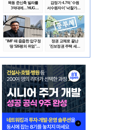
목동 준신축 빌라를
감정가 4.7억 '수원
3억대에…'HUG
서수원자이' 낙찰가는?
말소확약' 서울 빌..
땅집고옥..
"IMF 때 줍줍한 압구정
정권 교체로 끝난
땅 526평의 위엄"
'진보정권 주택 세금
이수만, 100..
폭탄'