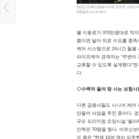
[땅집고] KB강동빌리지에 입주한 어르신
/KB골든라이프케어
월 이용료가 370만원대로 적
쯤이면 닿아 의료 수요를 충족시
케어 시스템으로 24시간 돌봄
라이프케어 관계자는 “주변이
교류할 수 있도록 설계했다”면서
다.
◇수백억 들여 땅 사는 보험사
다른 금융사들도 시니어 케어 
만들어 사업을 추진 중이다. 경
규모 프리미엄 요양시설 ‘쏠라체
인력은 70명을 뒀다. 어르신보
프 측은 “현재 10여 명이 입