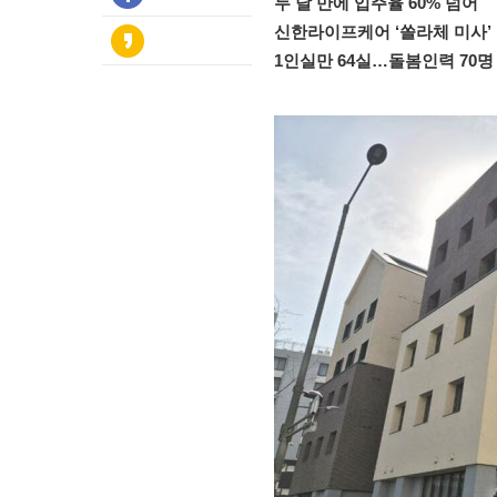
두 달 만에 입주율 60% 넘어
신한라이프케어 ‘쏠라체 미사’
1인실만 64실…돌봄인력 70명