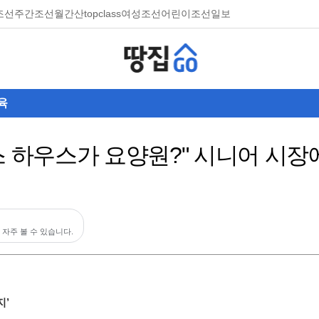
조선
주간조선
월간산
topclass
여성조선
어린이조선일보
육
스 하우스가 요양원?" 시니어 시
 자주 볼 수 있습니다.
지’