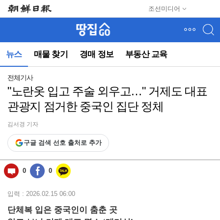
메
조선미디어
뉴
건
너
뛰
뉴스
매물 찾기
경매 정보
부동산 교육
기
(컨
텐
전체기사
츠
"노란옷 입고 주술 외우고…" 거제도 대표
영
관광지 점거한 중국인 집단 정체
역
으
로
김서경 기자
바
구글 검색 선호 출처로 추가
로
이
동)
0
0
입력 : 2026.02.15 06:00
단체복 입은 중국인이 춤춘 곳