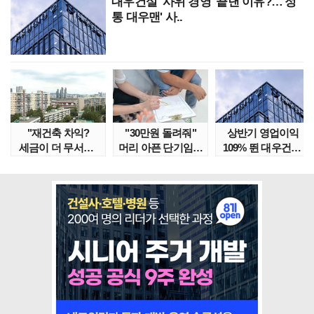
대우건설 '사위 경영' 끝낸 이유?…'정
통 대우맨' 사..
"재건축 차익?
"30만원 돌려줘"
상반기 영업이익
세금이 더 무서워"
머리 아픈 단기임대
109% 뛴 대우건설,
강남서 호가 수억 ..
보증금 분쟁 막..
주가는 '고점 대..