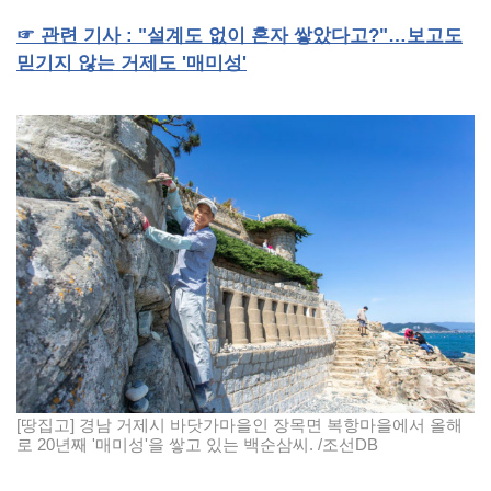
☞
관련
기사 : "
설계도
없이
혼자
쌓았다고?"
…보고도
믿기지
않는
거제도 '
매미성'
[땅집고] 경남 거제시 바닷가마을인 장목면 복항마을에서 올해
로 20년째 '매미성'을 쌓고 있는 백순삼씨. /조선DB