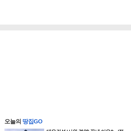
오늘의
땅집GO