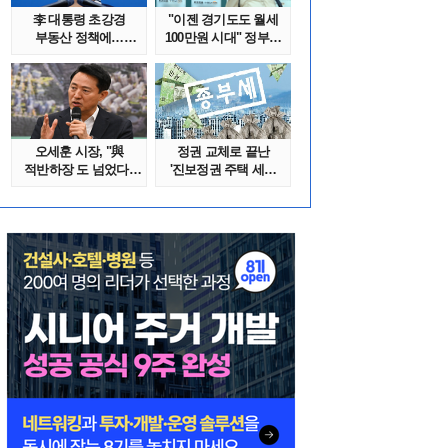
李 대통령 초강경
"이젠 경기도도 월세
부동산 정책에…
100만원 시대" 정부發
추미애 '경기도 재..
전세종말..
오세훈 시장, "與
정권 교체로 끝난
적반하장 도 넘었다"
'진보정권 주택 세금
반박한 이유는
폭탄'