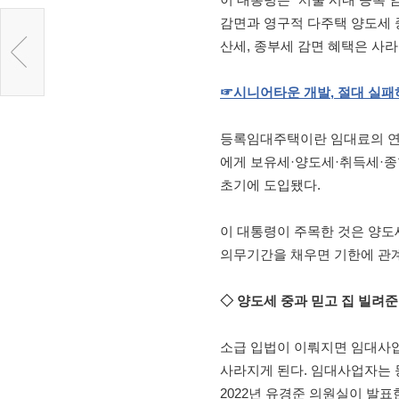
감면과 영구적 다주택 양도세 
산세, 종부세 감면 혜택은 사
☞시니어타운
개발
,
절대
실패
등록임대주택이란 임대료의 연 
에게 보유세·양도세·취득세·종합
초기에 도입됐다.
이 대통령이 주목한 것은 양도
의무기간을 채우면 기한에 관계
◇ 양도세 중과 믿고 집 빌려준
소급 입법이 이뤄지면 임대사
사라지게 된다. 임대사업자는 등
2022년 유경준 의원실이 발