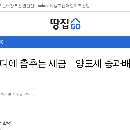
조선
주간조선
월간산
topclass
여성조선
어린이조선일보
육
마디에 춤추는 세금…양도세 중과배
 자주 볼 수 있습니다.
” 발언