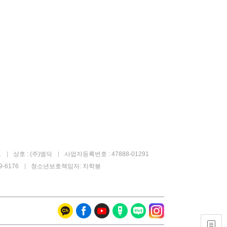
고
상호 : (주)엠딕
사업자등록번호 : 47888-01291
-6176
청소년보호책임자: 차학봉