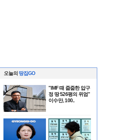
오늘의
땅집GO
"IMF 때 줍줍한 압구
정 땅 526평의 위엄"
이수만, 100..