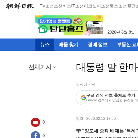
메
TV조선
조선비즈
IT조선
이코노미조선
헬스조선
월간
뉴
건
너
뛰
2026년 8월 8일
기
(컨
뉴스
매물 찾기
경매 정보
부동산 교
텐
츠
영
대통령 말 한
역
전체기사
으
로
바
김서경 기자
로
구글 검색 선호 출처로 추가
이
Google 검색에서 땅집고 뉴스를 더
동)
입력 : 2026.02.12 13:50
0
李 “양도세 중과 배제는 ‘특혜’
0