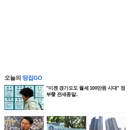
오늘의
땅집GO
"이젠 경기도도 월세 100만원 시대" 정
부發 전세종말..