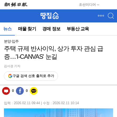
메
조선미디어
뉴
건
너
뛰
뉴스
매물 찾기
경매 정보
부동산 교육
기
(컨
텐
분양·입주
츠
주택 규제 반사이익, 상가 투자 관심 급
영
증…'I-CANVAS' 눈길
역
으
로
김서경 기자
바
구글 검색 선호 출처로 추가
로
이
동)
0
0
입력 : 2026.02.11 09:44 | 수정 : 2026.02.11 10:14