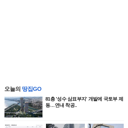
오늘의
땅집GO
81층 '성수 삼표부지' 개발에 국토부 제
동…연내 착공..