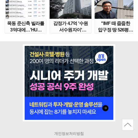
목동 준신축 빌라를
감정가 4.7억 '수원
"IMF 때 줍줍한
3억대에…'HUG
서수원자이'
압구정 땅 526평의
말소확약' 서울 빌..
낙찰가는?
위엄" 이수만, 100..
땅집고옥..
개인정보처리방침