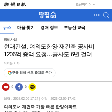
메
조선미디어
뉴
건
너
뛰
뉴스
매물 찾기
경매 정보
부동산 교육
기
(컨
텐
정비사업
츠
현대건설, 여의도한양 재건축 공사비
영
1206억 증액 요청…공사도 6년 걸려
역
으
로
이지은 기자
바
구글 검색 선호 출처로 추가
로
이
동)
0
0
입력 : 2026.02.09 17:24 | 수정 : 2026.02.09 17:42
여의도서 재건축 가장 빠른 한양아파트