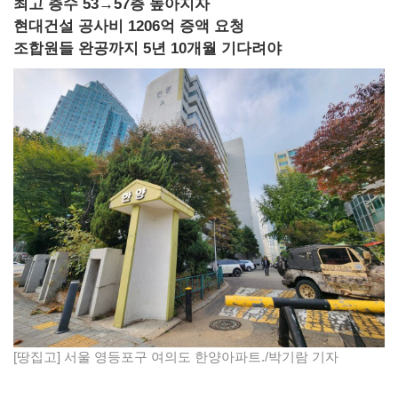
최고 층수 53→57층 높아지자
현대건설 공사비 1206억 증액 요청
조합원들 완공까지 5년 10개월 기다려야
[땅집고] 서울 영등포구 여의도 한양아파트./박기람 기자