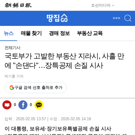
메
조선미디어
뉴
건
너
뛰
뉴스
매물 찾기
경매 정보
부동산 교육
기
(컨
텐
전체기사
츠
국토부가 고발한 부동산 지라시, 사흘 만
영
에 "손댄다"…장특공제 손질 시사
역
으
로
박기홍 기자
바
구글 검색 선호 출처로 추가
로
이
동)
0
0
입력 : 2026.02.05 13:57 | 수정 : 2026.02.05 14:18
이 대통령, 보유세·장기보유특별공제 손질 시사