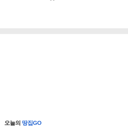
오늘의
땅집GO