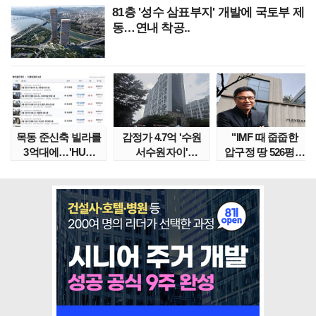
81층 '성수 삼표부지' 개발에 국토부 제
동…연내 착공..
목동 준신축 빌라를
감정가 4.7억 '수원
"IMF 때 줍줍한
3억대에…'HUG
서수원자이'
압구정 땅 526평의
말소확약' 서울 빌..
낙찰가는?
위엄" 이수만, 100..
땅집고옥..